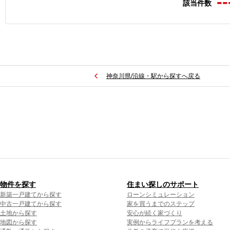
--
該当件数
神奈川県/沿線・駅から探すへ戻る
物件を探す
住まい探しのサポート
新築一戸建てから探す
ローンシミュレーション
中古一戸建てから探す
家を買うまでのステップ
土地から探す
安心が続く家づくり
地図から探す
実例からライフプランを考える