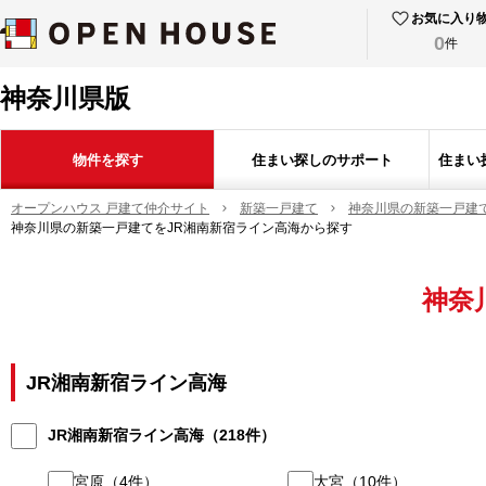
お気に入り
0
件
神奈川県版
物件を探す
住まい探しのサポート
住まい
オープンハウス 戸建て仲介サイト
新築一戸建て
神奈川県の新築一戸建
神奈川県の新築一戸建てをJR湘南新宿ライン高海から探す
神奈
JR湘南新宿ライン高海
JR湘南新宿ライン高海
（
218
件）
宮原
（
4
件）
大宮
（
10
件）