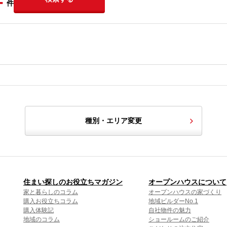
-
件
種別・エリア変更
住まい探しのお役立ちマガジン
オープンハウスについて
家と暮らしのコラム
オープンハウスの家づくり
購入お役立ちコラム
地域ビルダーNo.1
購入体験記
自社物件の魅力
地域のコラム
ショールームのご紹介