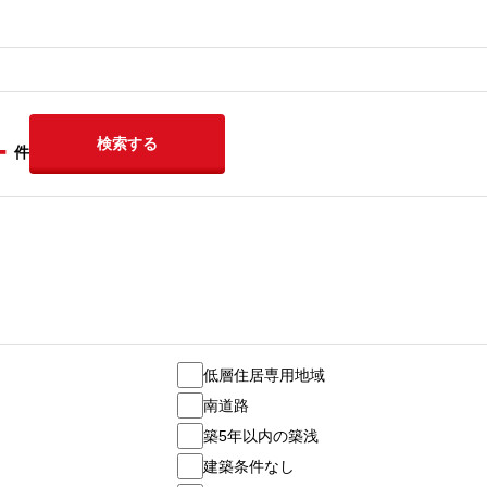
-
検索する
件
低層住居専用地域
南道路
築5年以内の築浅
建築条件なし