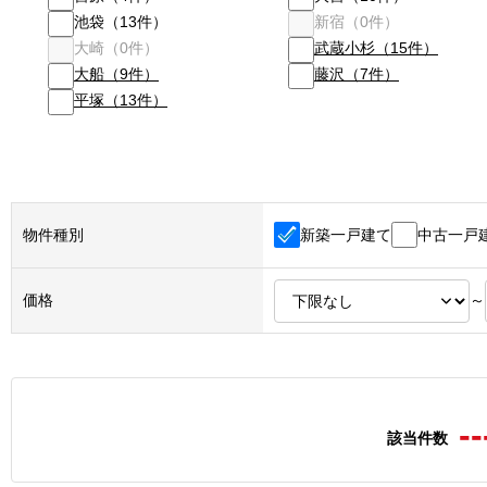
池袋
（
13
件）
新宿
（
0
件）
大崎
（
0
件）
武蔵小杉
（
15
件）
大船
（
9
件）
藤沢
（
7
件）
平塚
（
13
件）
新築一戸建て
中古一戸
物件種別
価格
～
--
該当件数