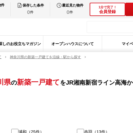
物件
保存した条件
最近見た物件
1分で完了！
0
0
会員登録
件
件
探しのお役立ちマガジン
オープンハウスについて
マイ
て
神奈川県の新築一戸建てを沿線・駅から探す
川県
新築一戸建て
の
を
JR湘南新宿ライン高海
か
浦和
（
25
件）
赤羽
（
13
件）