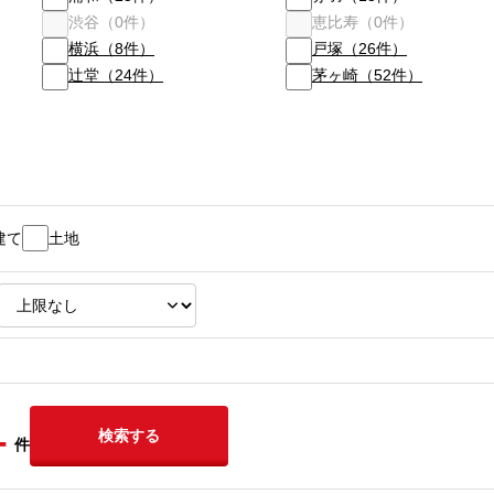
渋谷
（
0
件）
恵比寿
（
0
件）
横浜
（
8
件）
戸塚
（
26
件）
辻堂
（
24
件）
茅ヶ崎
（
52
件）
建て
土地
-
検索する
件