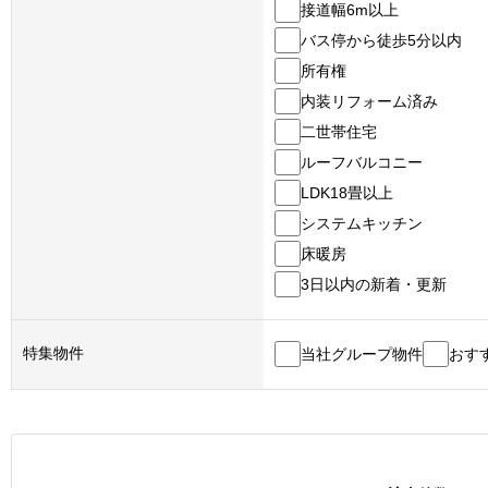
接道幅6m以上
バス停から徒歩5分以内
所有権
内装リフォーム済み
二世帯住宅
ルーフバルコニー
LDK18畳以上
システムキッチン
床暖房
3日以内の新着・更新
特集物件
当社グループ物件
おす