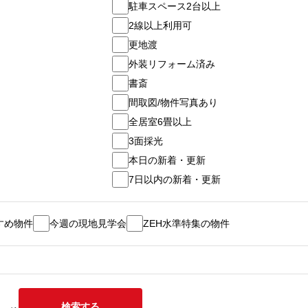
駐車スペース2台以上
2線以上利用可
更地渡
外装リフォーム済み
書斎
間取図/物件写真あり
全居室6畳以上
3面採光
本日の新着・更新
7日以内の新着・更新
すめ物件
今週の現地見学会
ZEH水準特集の物件
検索する