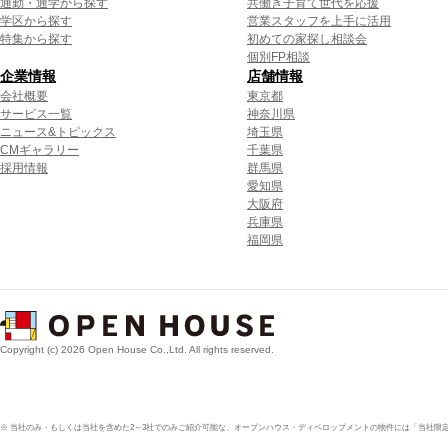
通勤・通学から探す
共働き子育て世代を応援
学区から探す
営業スタッフを上手に活用
特集から探す
初めての家探し相談会
個別FP相談
企業情報
店舗情報
会社概要
東京都
サービス一覧
神奈川県
ニュース&トピックス
埼玉県
CMギャラリー
千葉県
採用情報
群馬県
愛知県
大阪府
兵庫県
福岡県
Copyright (c) 2026 Open House Co.,Ltd. All rights reserved.
※ 当社のみ・もしくは当社を含めた2～3社でのみご紹介可能な、オープンハウス・ディベロップメントの物件には「当社限