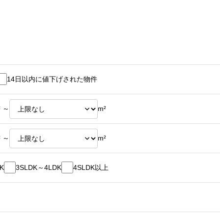
14日以内に値下げされた物件
² ～
m²
² ～
m²
K
3SLDK～4LDK
4SLDK以上