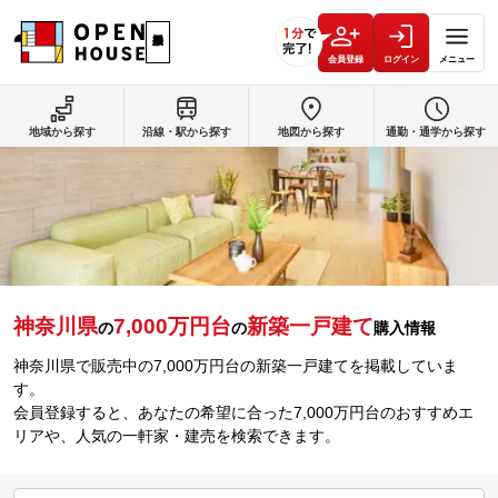
会員登録
ログイン
メニュー
地域から探す
沿線・駅から探す
地図から探す
通勤・通学から探す
神奈川県
7,000万円台
新築一戸建て
の
の
購入情報
神奈川県で販売中の
7,000万円台
の新築一戸建てを掲載していま
す。
会員登録すると、あなたの希望に合った
7,000万円台
のおすすめエ
リアや、人気の一軒家・建売を検索できます。