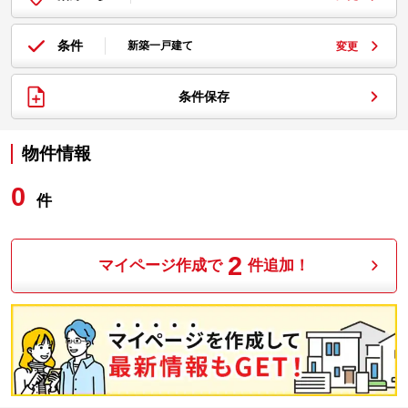
条件
新築一戸建て
変更
条件保存
物件情報
0
件
2
マイページ作成で
件追加！