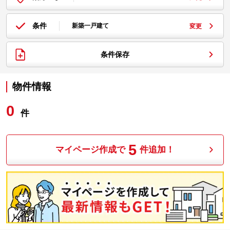
条件
新築一戸建て
変更
条件保存
物件情報
0
件
5
マイページ作成で
件追加！