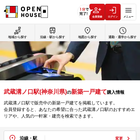
会員登録
ログイン
メニュー
地域から探す
沿線・駅から探す
地図から探す
通勤・通学から探す
武蔵溝ノ口駅(神奈川県)
新築一戸建て
の
購入情報
武蔵溝ノ口駅で販売中の新築一戸建てを掲載しています。
会員登録すると、あなたの希望に合った武蔵溝ノ口駅のおすすめエ
リアや、人気の一軒家・建売を検索できます。
沿線・駅
変更