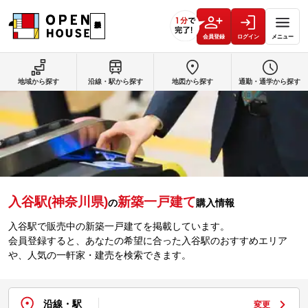
会員登録
ログイン
メニュー
地域から探す
沿線・駅から探す
地図から探す
通勤・通学から探す
入谷駅(神奈川県)
新築一戸建て
の
購入情報
入谷駅で販売中の新築一戸建てを掲載しています。
会員登録すると、あなたの希望に合った入谷駅のおすすめエリア
や、人気の一軒家・建売を検索できます。
沿線・駅
変更