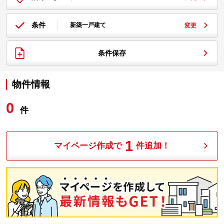
条件
新築一戸建て
変更
条件保存
物件情報
0
件
1
マイページ作成で
件追加！