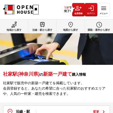
会員登録
ログイン
メニュー
地域から探す
沿線・駅から探す
地図から探す
通勤・通学から探す
社家駅(神奈川県)
新築一戸建て
の
購入情報
社家駅で販売中の新築一戸建てを掲載しています。
会員登録すると、あなたの希望に合った社家駅のおすすめエリア
や、人気の一軒家・建売を検索できます。
沿線・駅
変更