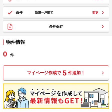
条件
新築一戸建て
変更
条件保存
物件情報
0
件
5
マイページ作成で
件追加！