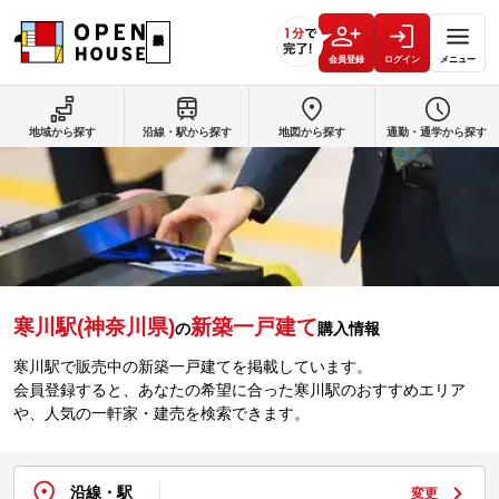
会員登録
ログイン
メニュー
地域から探す
沿線・駅から探す
地図から探す
通勤・通学から探す
寒川駅(神奈川県)
新築一戸建て
の
購入情報
寒川駅で販売中の新築一戸建てを掲載しています。
会員登録すると、あなたの希望に合った寒川駅のおすすめエリア
や、人気の一軒家・建売を検索できます。
沿線・駅
変更