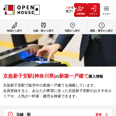
会員登録
ログイン
メニュー
地域から探す
沿線・駅から探す
地図から探す
通勤・通学から探す
京急新子安駅(神奈川県)
新築一戸建て
の
購入情報
京急新子安駅で販売中の新築一戸建てを掲載しています。
会員登録すると、あなたの希望に合った京急新子安駅のおすすめエ
リアや、人気の一軒家・建売を検索できます。
沿線・駅
変更