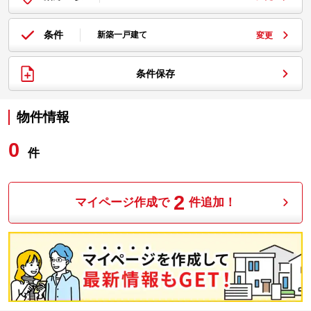
条件
新築一戸建て
変更
条件保存
物件情報
0
件
2
マイページ作成で
件追加！