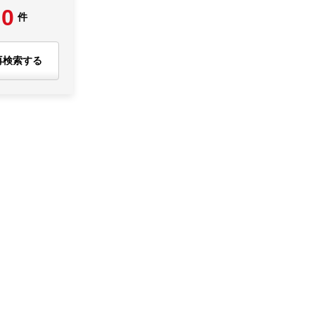
0
件
再検索する