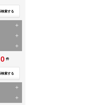
再検索する
0
件
再検索する