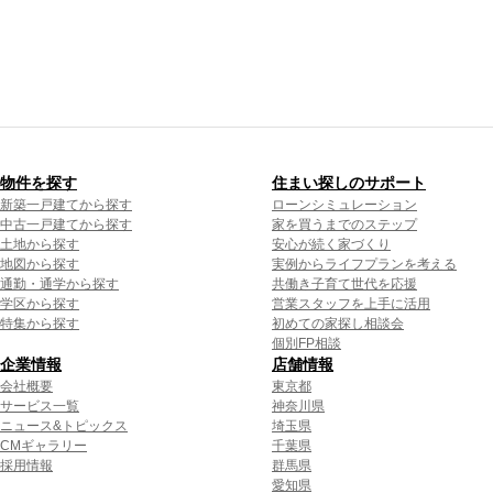
物件を探す
住まい探しのサポート
新築一戸建てから探す
ローンシミュレーション
中古一戸建てから探す
家を買うまでのステップ
土地から探す
安心が続く家づくり
地図から探す
実例からライフプランを考える
通勤・通学から探す
共働き子育て世代を応援
学区から探す
営業スタッフを上手に活用
特集から探す
初めての家探し相談会
個別FP相談
企業情報
店舗情報
会社概要
東京都
サービス一覧
神奈川県
ニュース&トピックス
埼玉県
CMギャラリー
千葉県
採用情報
群馬県
愛知県