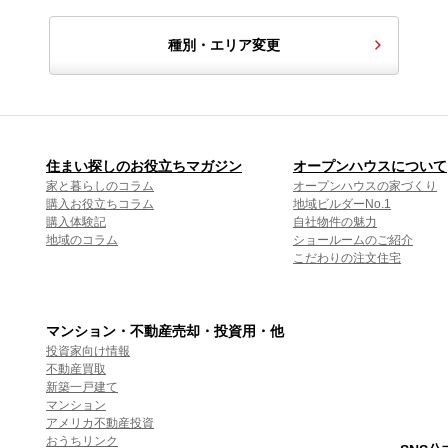
種別・エリア変更
住まい探しのお役立ちマガジン
オープンハウスについて
家と暮らしのコラム
オープンハウスの家づくり
購入お役立ちコラム
地域ビルダーNo.1
購入体験記
自社物件の魅力
地域のコラム
ショールームのご紹介
こだわりの注文住宅
マンション・不動産売却・投資用・他
投資家向け情報
不動産買取
新築一戸建て
マンション
アメリカ不動産投資
おうちリンク