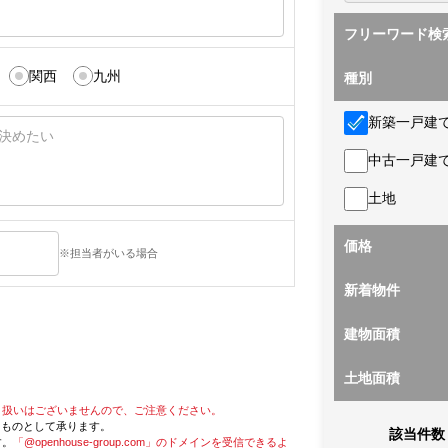
フリーワード検
関西
九州
種別
新築一戸建
中古一戸建
土地
価格
※担当者がいる場合
新着物件
建物面積
土地面積
り扱いはございませんので、ご注意ください。
たものとして承ります。
該当件数
す。
「@openhouse-group.com」のドメインを受信できるよ