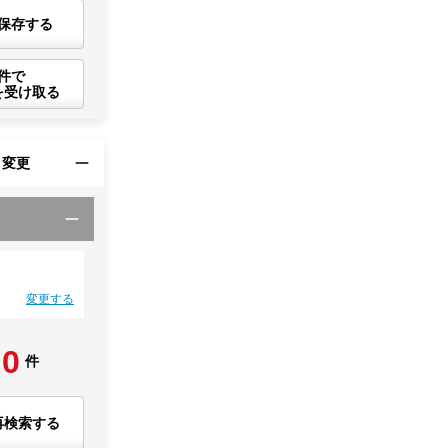
保存する
件で
を受け取る
・変更
変更する
0
件
再検索する