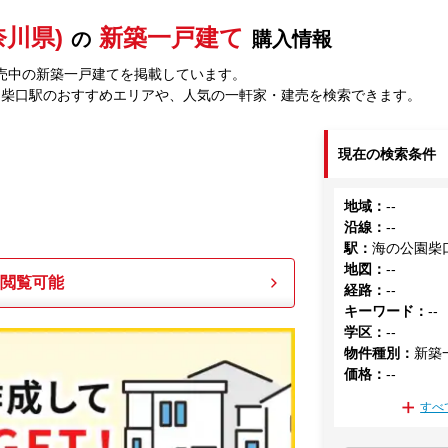
川県)
新築一戸建て
の
購入情報
売中の新築一戸建てを掲載しています。
園柴口駅のおすすめエリアや、人気の一軒家・建売を検索できます。
現在の検索条件
地域
：
--
沿線
：
--
駅
：
海の公園柴
地図
：
--
も閲覧可能
経路
：
--
キーワード
：
--
学区
：
--
物件種別
：
新築
価格
：
--
すべ