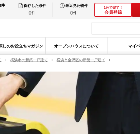
物件
保存した条件
最近見た物件
1分で完了！
0
0
会員登録
件
件
探しのお役立ちマガジン
オープンハウスについて
マイ
て
横浜市の新築一戸建て
横浜市金沢区の新築一戸建て