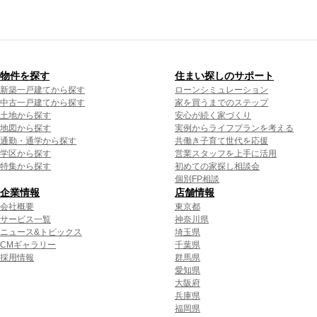
物件を探す
住まい探しのサポート
新築一戸建てから探す
ローンシミュレーション
中古一戸建てから探す
家を買うまでのステップ
土地から探す
安心が続く家づくり
地図から探す
実例からライフプランを考える
通勤・通学から探す
共働き子育て世代を応援
学区から探す
営業スタッフを上手に活用
特集から探す
初めての家探し相談会
個別FP相談
企業情報
店舗情報
会社概要
東京都
サービス一覧
神奈川県
ニュース&トピックス
埼玉県
CMギャラリー
千葉県
採用情報
群馬県
愛知県
大阪府
兵庫県
福岡県