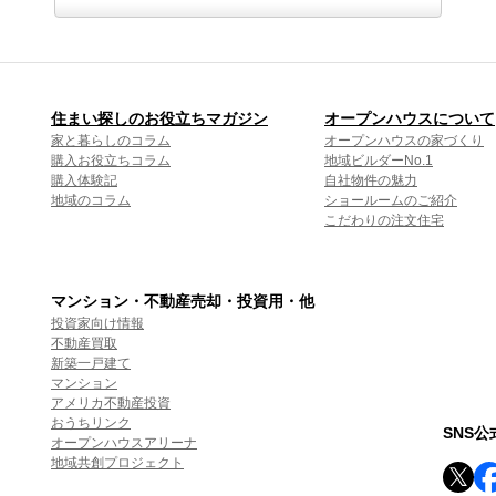
住まい探しのお役立ちマガジン
オープンハウスについて
家と暮らしのコラム
オープンハウスの家づくり
購入お役立ちコラム
地域ビルダーNo.1
購入体験記
自社物件の魅力
地域のコラム
ショールームのご紹介
こだわりの注文住宅
マンション・不動産売却・投資用・他
投資家向け情報
不動産買取
新築一戸建て
マンション
アメリカ不動産投資
おうちリンク
SNS
オープンハウスアリーナ
地域共創プロジェクト