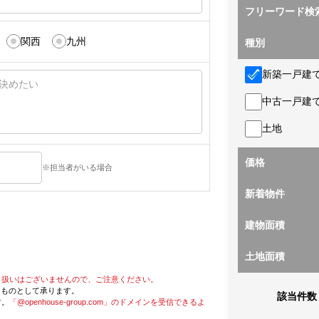
フリーワード検
関西
九州
種別
新築一戸建
中古一戸建
土地
価格
※担当者がいる場合
新着物件
建物面積
土地面積
り扱いはございませんので、ご注意ください。
たものとして承ります。
該当件数
す。
「@openhouse-group.com」のドメインを受信できるよ