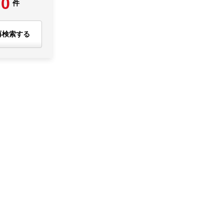
0
件
再検索する