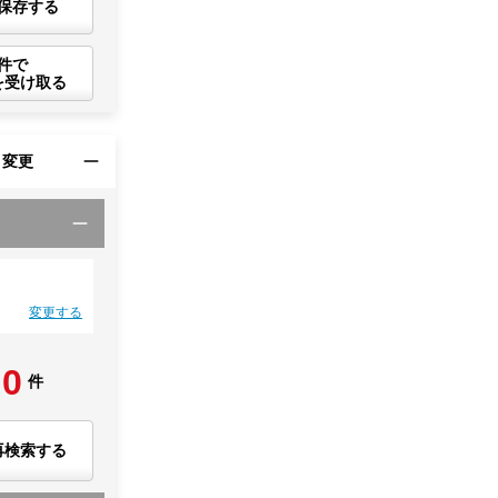
保存する
件で
を受け取る
・変更
変更する
0
件
再検索する