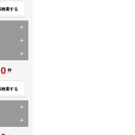
再検索する
0
件
再検索する