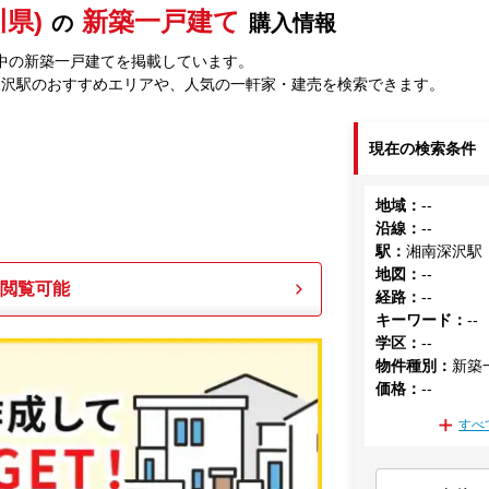
県)
新築一戸建て
の
購入情報
中の新築一戸建てを掲載しています。
深沢駅のおすすめエリアや、人気の一軒家・建売を検索できます。
現在の検索条件
地域
：
--
沿線
：
--
駅
：
湘南深沢駅
地図
：
--
も閲覧可能
経路
：
--
キーワード
：
--
学区
：
--
物件種別
：
新築
価格
：
--
すべ