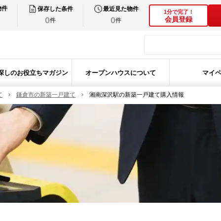
物件
保存した条件
最近見た物件
1分で完了！
0
0
会員登録
件
件
探しのお役立ちマガジン
オープンハウスについて
マイ
て
鎌倉市の新築一戸建て
湘南深沢駅の新築一戸建て購入情報