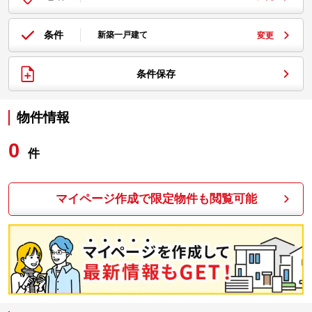
条件
新築一戸建て
変更
条件保存
物件情報
0
件
マイページ作成で限定物件も閲覧可能