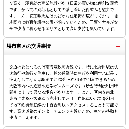
が高く、駅直結の商業施設があり日常の買い物に便利な環境
です。かつての別荘地としての落ち着いた街並みも魅力で
す。一方、初芝駅周辺はのどかな住宅街が広がっており、徒
歩圏内に教育施設や公園が揃っているため、子育て世帯が安
全で快適に暮らせるエリアとして高い支持を集めています。
堺市東区の交通事情
交通の要となるのは南海電鉄高野線です。特に北野田駅は快
速急行や急行が停車し、朝の通勤時に急行を利用すれば乗り
換えなしでなんば駅まで約20分〜約23分で到着できるため、
大阪市内への通勤や通学がスムーズです（所要時間は利用時
間帯によって異なる場合があります）。また、区内を南北・
東西に走るバス路線も充実しており、自転車やバスを利用し
て地下鉄御堂筋線の中百舌鳥駅へアクセスすることも可能で
す。高速道路のインターチェンジも近いため、車での移動も
快適に行えます。