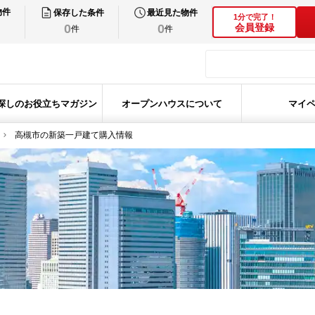
物件
保存した条件
最近見た物件
1分で完了！
0
0
会員登録
件
件
探しのお役立ちマガジン
オープンハウスについて
マイ
高槻市の新築一戸建て購入情報