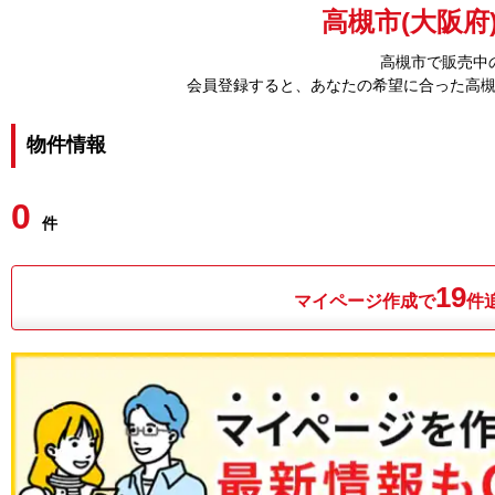
高槻市(大阪府
高槻市で販売中
会員登録すると、あなたの希望に合った高
物件情報
0
件
19
マイページ作成で
件