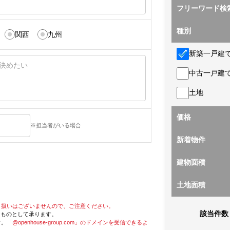
フリーワード検
種別
関西
九州
新築一戸建
中古一戸建
土地
価格
※担当者がいる場合
新着物件
建物面積
土地面積
り扱いはございませんので、ご注意ください。
該当件数
たものとして承ります。
す。
「@openhouse-group.com」のドメインを受信できるよ