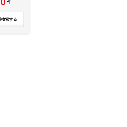
0
件
再検索する