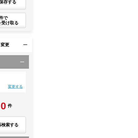
保存する
件で
を受け取る
・変更
変更する
0
件
再検索する