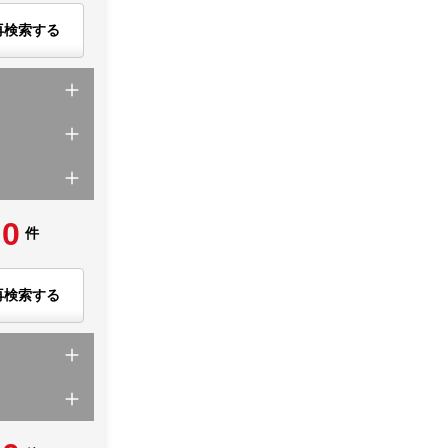
再検索する
0
件
再検索する