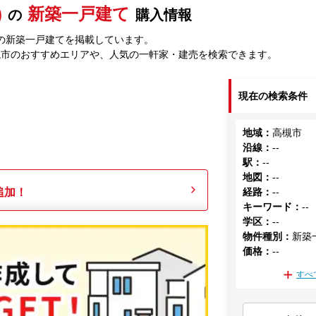
)
新築一戸建て
の
購入情報
の新築一戸建てを掲載しています。
槻市のおすすめエリアや、人気の一軒家・建売を検索できます。
現在の検索条件
地域
：
高槻市
沿線
：
--
駅
：
--
地図
：
--
追加！
経路
：
--
キーワード
：
--
学区
：
--
物件種別
：
新築
価格
：
--
すべ