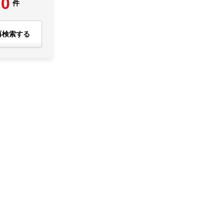
0
件
再検索する