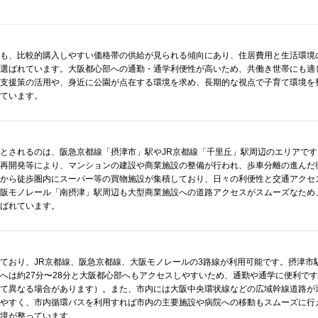
らも、比較的購入しやすい価格帯の供給が見られる傾向にあり、住居費用と生活環境
ら選ばれています。大阪都心部への通勤・通学利便性が高いため、共働き世帯にも適
て支援策の活用や、身近に公園が点在する環境を求め、長期的な視点で子育て環境を
れています。
とされるのは、阪急京都線「摂津市」駅やJR京都線「千里丘」駅周辺のエリアです
や再開発等により、マンションの建設や商業施設の整備が行われ、歩車分離の進んだ
駅から徒歩圏内にスーパー等の買物施設が集積しており、日々の利便性と交通アクセ
大阪モノレール「南摂津」駅周辺も大型商業施設への道路アクセスがスムーズなため
選ばれています。
ており、JR京都線、阪急京都線、大阪モノレールの3路線が利用可能です。摂津市
へは約27分〜28分と大阪都心部へもアクセスしやすいため、通勤や通学に便利で
って異なる場合があります）。また、市内には大阪中央環状線などの広域幹線道路が
しやすく、市内循環バスを利用すれば市内の主要施設や病院への移動もスムーズに行
環境が整っています。