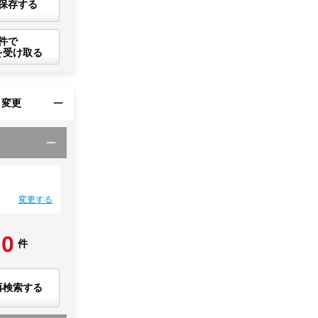
保存する
件で
を受け取る
・変更
変更する
0
件
再検索する