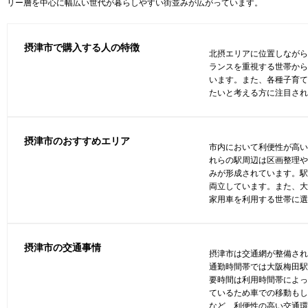
リー層を中心に幅広い世代が暮らしやすい街並みが広がっています。
摂津市
で購入する人の特徴
北摂エリアに位置しなが
ランスを重視する世帯か
います。また、各種子育
たいと考える方に注目さ
摂津市
のおすすめエリア
市内において利便性が高い
れらの駅周辺は区画整理
みが形成されています。
両立しています。また、
家用車を利用する世帯に
摂津市
の交通事情
摂津市は交通網が整備され
通勤時間帯では大阪梅田駅
要時間は利用時間帯によ
ているため車での移動も
など、利便性の高い交通