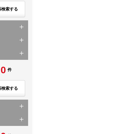
再検索する
0
件
再検索する