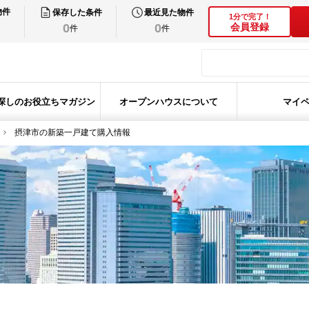
物件
保存した条件
最近見た物件
1分で完了！
0
0
会員登録
件
件
探しのお役立ちマガジン
オープンハウスについて
マイ
摂津市の新築一戸建て購入情報