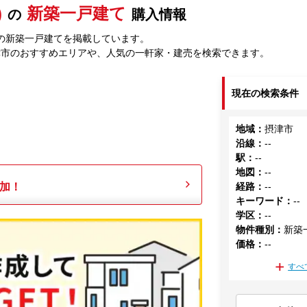
)
新築一戸建て
の
購入情報
の新築一戸建てを掲載しています。
津市のおすすめエリアや、人気の一軒家・建売を検索できます。
現在の検索条件
地域
：
摂津市
沿線
：
--
駅
：
--
地図
：
--
加！
経路
：
--
キーワード
：
--
学区
：
--
物件種別
：
新築
価格
：
--
すべ