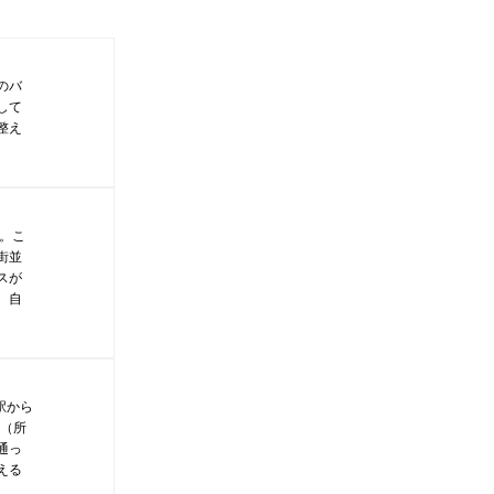
のバ
して
整え
。こ
街並
スが
、自
駅から
す（所
通っ
える