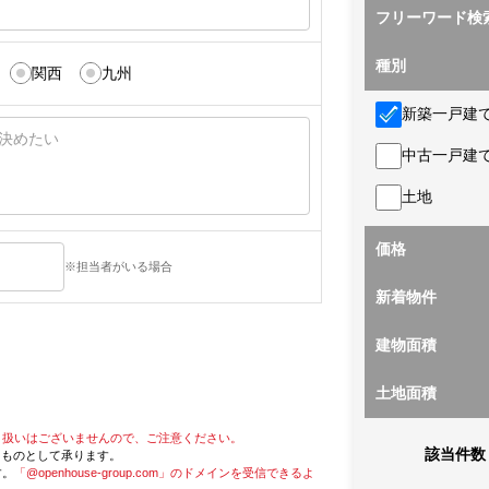
フリーワード検
種別
関西
九州
新築一戸建
中古一戸建
土地
価格
※担当者がいる場合
新着物件
建物面積
土地面積
り扱いはございませんので、ご注意ください。
該当件数
たものとして承ります。
す。
「@openhouse-group.com」のドメインを受信できるよ