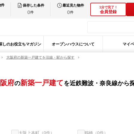
物件
保存した条件
最近見た物件
1分で完了！
0
0
会員登録
件
件
探しのお役立ちマガジン
オープンハウスについて
マイ
大阪府の新築一戸建てを沿線・駅から探す
阪府
新築一戸建て
の
を
近鉄難波・奈良線
から
大阪上本町
（
0
件）
鶴橋
（
0
件）