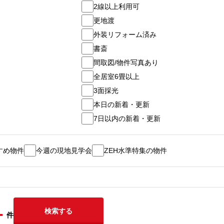
2線以上利用可
更地渡
外装リフォーム済み
書斎
間取図/物件写真あり
全居室6畳以上
3面採光
本日の新着・更新
7日以内の新着・更新
すめ物件
今週の現地見学会
ZEH水準特集の物件
-
検索する
件