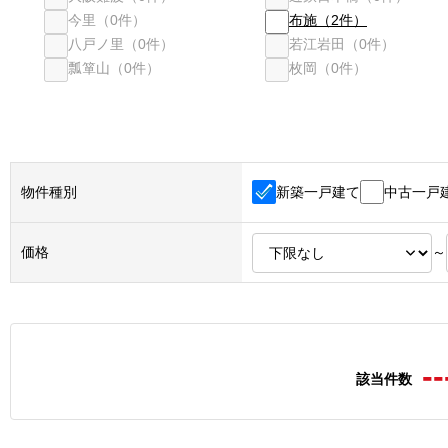
今里
（
0
件）
布施
（
2
件）
八戸ノ里
（
0
件）
若江岩田
（
0
件）
瓢箪山
（
0
件）
枚岡
（
0
件）
新築一戸建て
中古一戸
物件種別
価格
～
--
該当件数