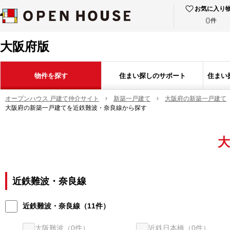
お気に入り
0
件
大阪府版
物件を探す
住まい探しのサポート
住まい
オープンハウス 戸建て仲介サイト
新築一戸建て
大阪府の新築一戸建て
大阪府の新築一戸建てを近鉄難波・奈良線から探す
大
近鉄難波・奈良線
近鉄難波・奈良線
（
11
件）
大阪難波
（
0
件）
近鉄日本橋
（
0
件）