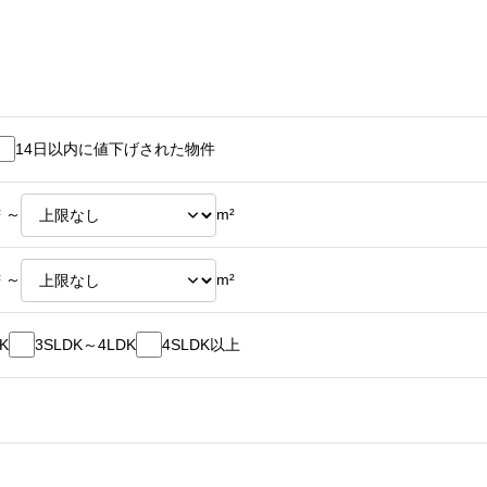
14日以内に値下げされた物件
² ～
m²
² ～
m²
K
3SLDK～4LDK
4SLDK以上