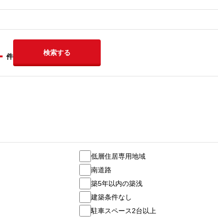
-
検索する
件
低層住居専用地域
南道路
築5年以内の築浅
建築条件なし
駐車スペース2台以上