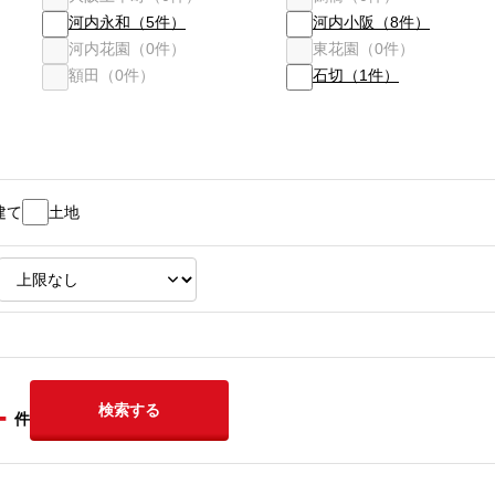
河内永和
（
5
件）
河内小阪
（
8
件）
河内花園
（
0
件）
東花園
（
0
件）
額田
（
0
件）
石切
（
1
件）
建て
土地
-
検索する
件