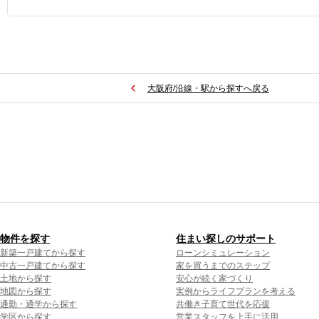
大阪府/沿線・駅から探すへ戻る
物件を探す
住まい探しのサポート
新築一戸建てから探す
ローンシミュレーション
中古一戸建てから探す
家を買うまでのステップ
土地から探す
安心が続く家づくり
地図から探す
実例からライフプランを考える
通勤・通学から探す
共働き子育て世代を応援
学区から探す
営業スタッフを上手に活用