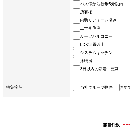
バス停から徒歩5分以内
所有権
内装リフォーム済み
二世帯住宅
ルーフバルコニー
LDK18畳以上
システムキッチン
床暖房
3日以内の新着・更新
特集物件
当社グループ物件
おす
--
該当件数