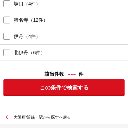
塚口
（
4
件）
猪名寺
（
12
件）
伊丹
（
4
件）
北伊丹
（
6
件）
---
該当件数
件
この条件で検索する
大阪府/沿線・駅から探すへ戻る