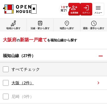
会員登録
ログイン
メニュー
地域から探す
沿線・駅から探す
地図から探す
通勤・通学から探す
大阪府
新築一戸建て
の
を
福知山線
から探す
福知山線
（
27
件）
すべてチェック
大阪
（
2
件）
尼崎
（
0
件）