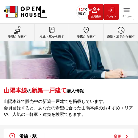
会員登録
ログイン
メニュー
地域から探す
沿線・駅から探す
地図から探す
通勤・通学から探す
山陽本線
新築一戸建て
の
購入情報
山陽本線で販売中の新築一戸建てを掲載しています。
会員登録すると、あなたの希望に合った山陽本線のおすすめエリア
や、人気の一軒家・建売を検索できます。
沿線・駅
変更