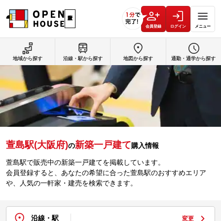
会員登録
ログイン
メニュー
地域から探す
沿線・駅から探す
地図から探す
通勤・通学から探す
萱島駅(大阪府)
新築一戸建て
の
購入情報
萱島駅で販売中の新築一戸建てを掲載しています。
会員登録すると、あなたの希望に合った萱島駅のおすすめエリア
や、人気の一軒家・建売を検索できます。
沿線・駅
変更