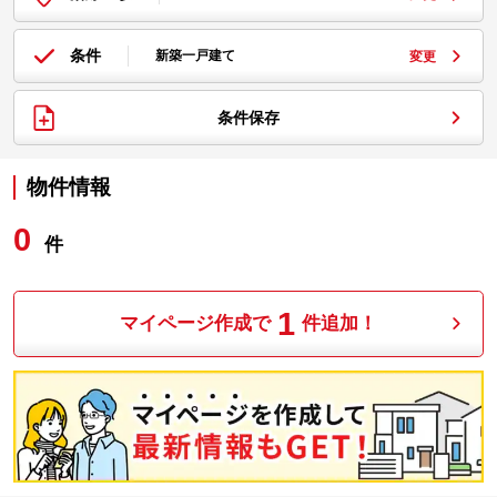
条件
新築一戸建て
変更
条件保存
物件情報
0
件
1
マイページ作成で
件追加！