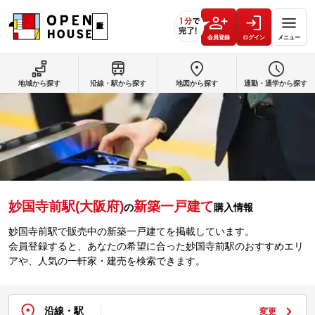
会員登録
ログイン
メニュー
地域から探す
沿線・駅から探す
地図から探す
通勤・通学から探す
妙国寺前駅(大阪府)
新築一戸建て
の
購入情報
妙国寺前駅で販売中の新築一戸建てを掲載しています。
会員登録すると、あなたの希望に合った妙国寺前駅のおすすめエリ
アや、人気の一軒家・建売を検索できます。
沿線・駅
変更