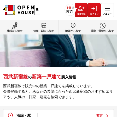
会員登録
ログイン
メニュー
地域から探す
沿線・駅から探す
地図から探す
通勤・通学から探す
西武新宿線
新築一戸建て
の
購入情報
西武新宿線で販売中の新築一戸建てを掲載しています。
会員登録すると、あなたの希望に合った西武新宿線のおすすめエリ
アや、人気の一軒家・建売を検索できます。
沿線・駅
変更