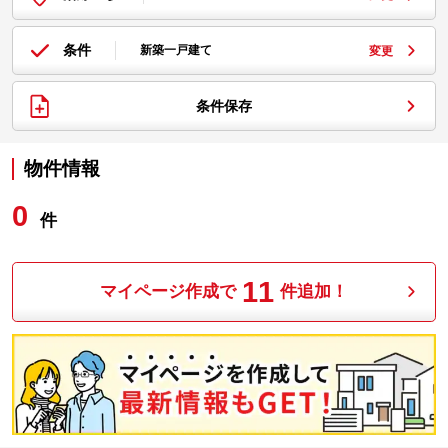
条件
新築一戸建て
変更
条件保存
物件情報
0
件
11
マイページ作成で
件追加！