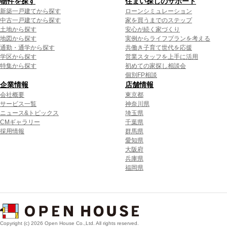
物件を探す
住まい探しのサポート
新築一戸建てから探す
ローンシミュレーション
中古一戸建てから探す
家を買うまでのステップ
土地から探す
安心が続く家づくり
地図から探す
実例からライフプランを考える
通勤・通学から探す
共働き子育て世代を応援
学区から探す
営業スタッフを上手に活用
特集から探す
初めての家探し相談会
個別FP相談
企業情報
店舗情報
会社概要
東京都
サービス一覧
神奈川県
ニュース&トピックス
埼玉県
CMギャラリー
千葉県
採用情報
群馬県
愛知県
大阪府
兵庫県
福岡県
Copyright (c) 2026 Open House Co.,Ltd. All rights reserved.