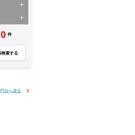
0
件
再検索する
万円台へ戻る