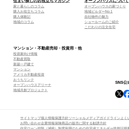
住まい探しのお役立ちマガジン
オープンハウスについて
家と暮らしのコラム
オープンハウスの家づくり
購入お役立ちコラム
地域ビルダーNo.1
購入体験記
自社物件の魅力
地域のコラム
ショールームのご紹介
こだわりの注文住宅
マンション・不動産売却・投資用・他
投資家向け情報
不動産買取
新築一戸建て
マンション
アメリカ不動産投資
おうちリンク
SNS
オープンハウスアリーナ
地域共創プロジェクト
サイトマップ
個人情報保護方針
ソーシャルメディアガイドライン
よく
お問い合わせ
企業情報
保険商品の販売に関する勧誘方針
住宅ローン控除（減税）制度利用のための住宅省エネルギー性能証明