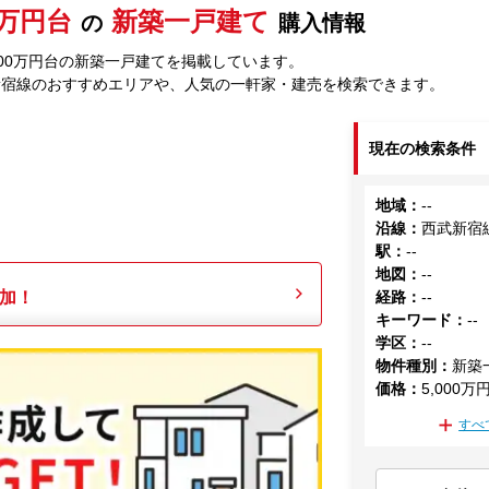
00万円台
新築一戸建て
の
購入情報
000万円台の新築一戸建てを掲載しています。
新宿線のおすすめエリアや、人気の一軒家・建売を検索できます。
現在の検索条件
地域
：
--
沿線
：
西武新宿
駅
：
--
地図
：
--
加！
経路
：
--
キーワード
：
--
学区
：
--
物件種別
：
新築
価格
：
5,000万
すべ