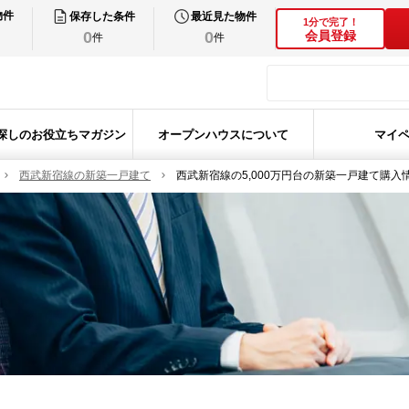
物件
保存した条件
最近見た物件
1分で完了！
0
0
会員登録
件
件
探しのお役立ちマガジン
オープンハウスについて
マイ
西武新宿線の新築一戸建て
西武新宿線の5,000万円台の新築一戸建て購入