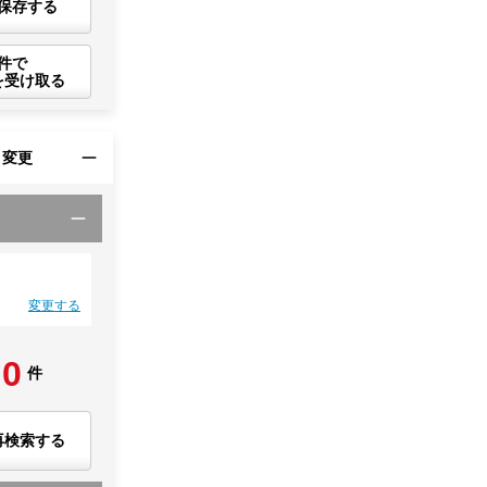
保存する
件で
を受け取る
・変更
変更する
0
件
再検索する