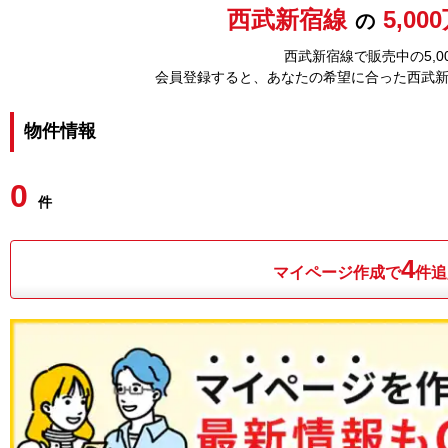
西武新宿線
5,0
の
西武新宿線で販売中の5,
会員登録すると、あなたの希望に合った西武
物件情報
0
件
4
マイページ作成で
件追