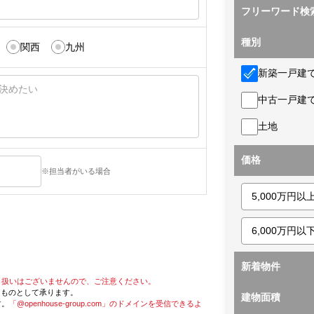
フリーワード検
種別
関西
九州
新築一戸建
中古一戸建
土地
価格
※担当者がいる場合
新着物件
り扱いはございませんので、ご注意ください。
たものとして承ります。
建物面積
す。
「@openhouse-group.com」のドメインを受信できるよ