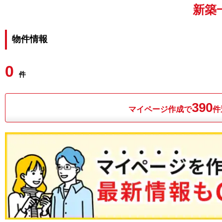
新築
物件情報
0
件
390
マイページ作成で
件