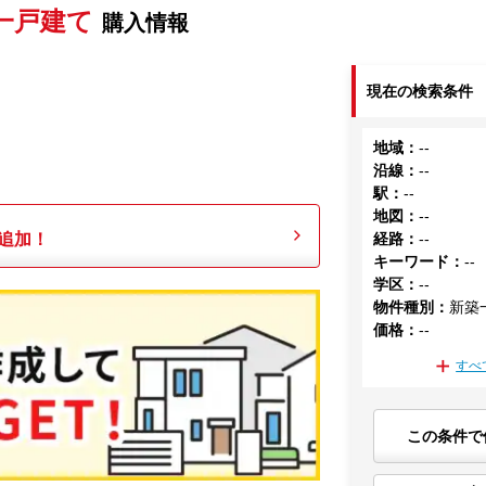
一戸建て
購入情報
現在の検索条件
地域
：
--
沿線
：
--
駅
：
--
地図
：
--
追加！
経路
：
--
キーワード
：
--
学区
：
--
物件種別
：
新築
価格
：
--
すべ
この条件で