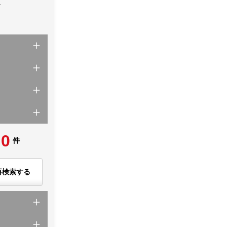
て
0
件
再検索する