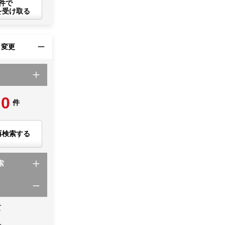
件で
を受け取る
・変更
0
件
再検索する
索
て