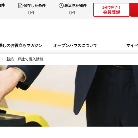
物件
保存した条件
最近見た物件
1分で完了！
0
0
会員登録
件
件
探しのお役立ちマガジン
オープンハウスについて
マイ
新築一戸建て購入情報