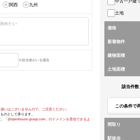
中古一戸建
関西
九州
土地
価格
新着物件
建物面積
※担当者がいる場合
土地面積
該当件数
この条件で
り扱いはございませんので、ご注意ください。
たものとして承ります。
す。
「@openhouse-group.com」のドメインを受信できるよ
間取り
駅徒歩