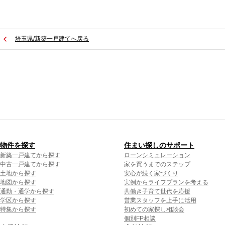
埼玉県/新築一戸建てへ戻る
物件を探す
住まい探しのサポート
新築一戸建てから探す
ローンシミュレーション
中古一戸建てから探す
家を買うまでのステップ
土地から探す
安心が続く家づくり
地図から探す
実例からライフプランを考える
通勤・通学から探す
共働き子育て世代を応援
学区から探す
営業スタッフを上手に活用
特集から探す
初めての家探し相談会
個別FP相談