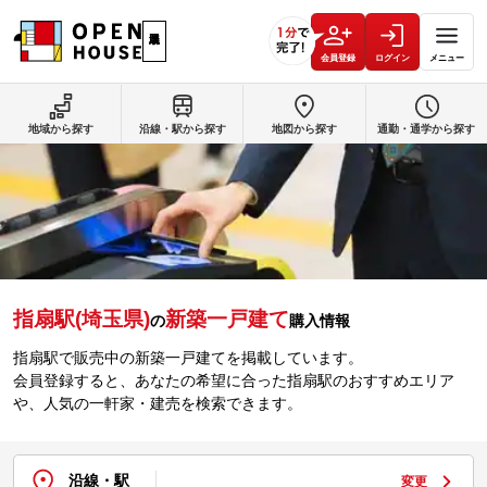
会員登録
ログイン
メニュー
地域から探す
沿線・駅から探す
地図から探す
通勤・通学から探す
指扇駅(埼玉県)
新築一戸建て
の
購入情報
指扇駅で販売中の新築一戸建てを掲載しています。
会員登録すると、あなたの希望に合った指扇駅のおすすめエリア
や、人気の一軒家・建売を検索できます。
沿線・駅
変更