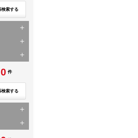
再検索する
0
件
再検索する