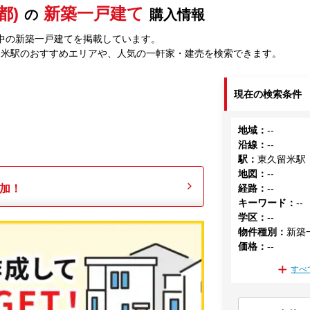
都)
新築一戸建て
の
購入情報
中の新築一戸建てを掲載しています。
留米駅のおすすめエリアや、人気の一軒家・建売を検索できます。
現在の検索条件
地域
：
--
沿線
：
--
駅
：
東久留米駅
地図
：
--
加！
経路
：
--
キーワード
：
--
学区
：
--
物件種別
：
新築
価格
：
--
すべ