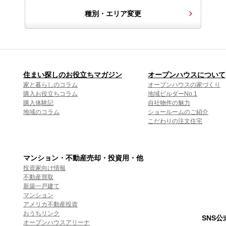
種別・エリア変更
住まい探しのお役立ちマガジン
オープンハウスについて
家と暮らしのコラム
オープンハウスの家づくり
購入お役立ちコラム
地域ビルダーNo.1
購入体験記
自社物件の魅力
地域のコラム
ショールームのご紹介
こだわりの注文住宅
マンション・不動産売却・投資用・他
投資家向け情報
不動産買取
新築一戸建て
マンション
アメリカ不動産投資
おうちリンク
SNS
オープンハウスアリーナ