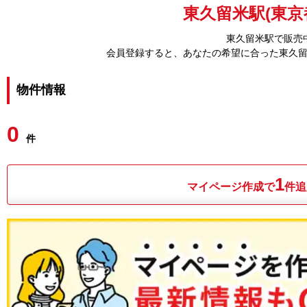
東久留米駅(東京
東久留米駅で販売
会員登録すると、あなたの希望に合った東久
物件情報
0
件
1
マイページ作成で
件追