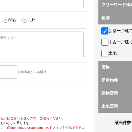
フリーワード検
種別
関西
九州
新築一戸建
中古一戸建
土地
価格
※担当者がいる場合
新着物件
建物面積
土地面積
り扱いはございませんので、ご注意ください。
該当件数
たものとして承ります。
す。
「@openhouse-group.com」のドメインを受信できるよ