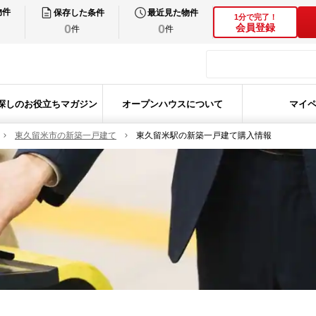
物件
保存した条件
最近見た物件
1分で完了！
0
0
会員登録
件
件
探しのお役立ちマガジン
オープンハウスについて
マイ
東久留米市の新築一戸建て
東久留米駅の新築一戸建て購入情報