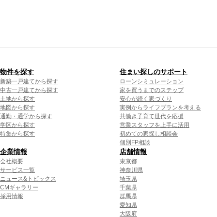
物件を探す
住まい探しのサポート
新築一戸建てから探す
ローンシミュレーション
中古一戸建てから探す
家を買うまでのステップ
土地から探す
安心が続く家づくり
地図から探す
実例からライフプランを考える
通勤・通学から探す
共働き子育て世代を応援
学区から探す
営業スタッフを上手に活用
特集から探す
初めての家探し相談会
個別FP相談
企業情報
店舗情報
会社概要
東京都
サービス一覧
神奈川県
ニュース&トピックス
埼玉県
CMギャラリー
千葉県
採用情報
群馬県
愛知県
大阪府