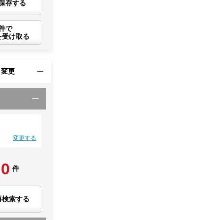
保存する
件で
を受け取る
・変更
変更する
0
件
再検索する