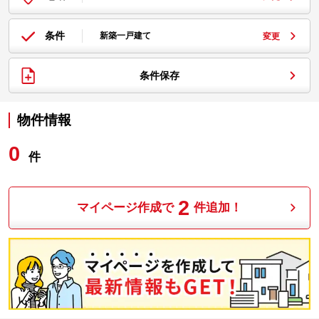
条件
新築一戸建て
変更
条件保存
物件情報
0
件
2
マイページ作成で
件追加！