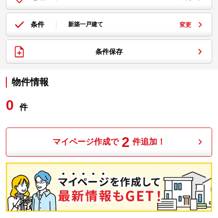
条件
新築一戸建て
変更
条件保存
物件情報
0
件
2
マイページ作成で
件追加！