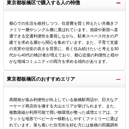
東京都板橋区で購入する人の特徴
都心での生活を維持しつつ、住居費を賢く抑えたい共働きフ
ァミリー層やシングル層に選ばれています。池袋や新宿へ直
通できる交通利便性を重視しながら、駐車スペース付きの戸
建てを求める層から関心を集めています。また、子育て支援
の充実や治安の良さを背景に、長く住み続けたいと考える30
代から40代の検討者が増えており、都心近接の利便性と穏や
かな地域コミュニティの両方を求める傾向があります。
東京都板橋区のおすすめエリア
再開発が進み利便性が向上している板橋駅周辺や、巨大なア
ーケード商店街を擁する大山エリアが挙げられます。また、
複数路線が利用可能で買い物環境が整った成増エリアは、フ
ラットな地形でベビーカー移動もしやすくファミリーに選ば
れています。落ち着いた住宅街を好む方には板橋の田園調布