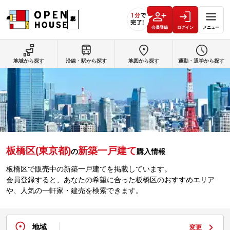
会員登録
ログイン
メニュー
地域から探す
沿線・駅から探す
地図から探す
通勤・通学から探す
板橋区(東京都)
新築一戸建て
の
購入情報
板橋区で販売中の新築一戸建てを掲載しています。
会員登録すると、あなたの希望に合った板橋区のおすすめエリア
や、人気の一軒家・建売を検索できます。
地域
変更