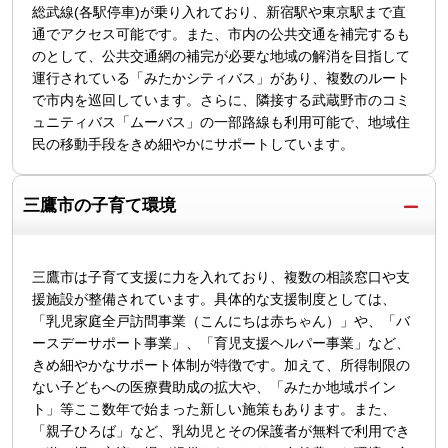
総武線(各駅停車)が乗り入れており、新宿駅や東京駅まで直
通でアクセス可能です。また、市内の公共交通を補完するも
のとして、公共交通網の補完が必要な地域の解消を目指して
運行されている「みたかシティバス」があり、複数のルート
で市内を巡回しています。さらに、隣接する武蔵野市のコミ
ュニティバス「ムーバス」の一部路線も利用可能で、地域住
民の移動手段をきめ細やかにサポートしています。
三鷹市の子育て環境
三鷹市は子育て支援に力を入れており、複数の相談窓口や支
援施設が整備されています。具体的な支援制度としては、
「乳児家庭全戸訪問事業（こんにちは赤ちゃん）」や、「バ
ースデーサポート事業」、「育児支援ヘルパー事業」など、
きめ細やかなサポート体制が特徴です。加えて、所得制限の
ない子どもへの医療費助成の拡大や、「みたか地域ポイン
ト」等ここ数年で始まった新しい施策もあります。また、
「親子ひろば」など、乳幼児とその保護者が無料で利用でき