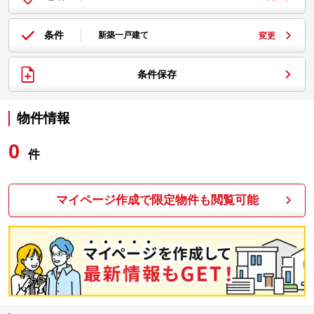
条件
新築一戸建て
変更
条件保存
物件情報
0
件
マイページ作成で限定物件も閲覧可能