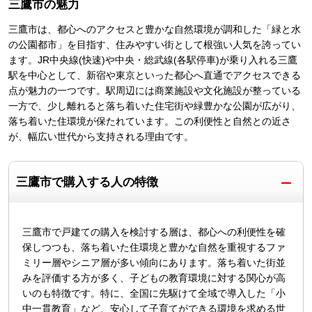
三鷹市
の魅力
三鷹市は、都心へのアクセスと豊かな自然環境が調和した「緑と水
の公園都市」を目指す、住みやすい街として根強い人気を誇ってい
ます。JR中央線(快速)や中央・総武線(各駅停車)が乗り入れる三鷹
駅を中心として、新宿や東京といった都心へ直通でアクセスできる
点が魅力の一つです。駅周辺には商業施設や文化施設が整っている
一方で、少し離れると落ち着いた住宅街や緑豊かな公園が広がり、
落ち着いた住環境が保たれています。この利便性と自然との近さ
が、幅広い世代から支持される理由です。
三鷹市で購入する人の特徴
三鷹市で戸建ての購入を検討する層は、都心への利便性を確
保しつつも、落ち着いた住環境と豊かな自然を重視するファ
ミリー層やシニア層が多い傾向にあります。落ち着いた街並
みを評価する方が多く、子どもの教育環境に対する関心が高
いのも特徴です。特に、全国に先駆けて全域で導入した「小
中一貫教育」など、安心して子育てができる環境を求める世