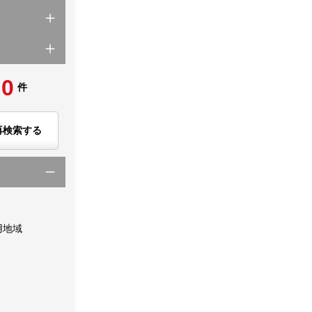
0
件
再検索する
用地域