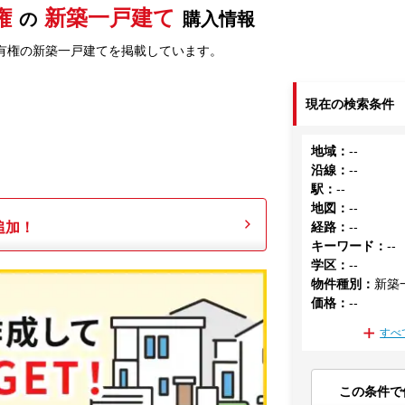
権
新築一戸建て
の
購入情報
有権の新築一戸建てを掲載しています。
現在の検索条件
地域
：
--
沿線
：
--
駅
：
--
地図
：
--
追加！
経路
：
--
キーワード
：
--
学区
：
--
物件種別
：
新築
価格
：
--
すべ
この条件で