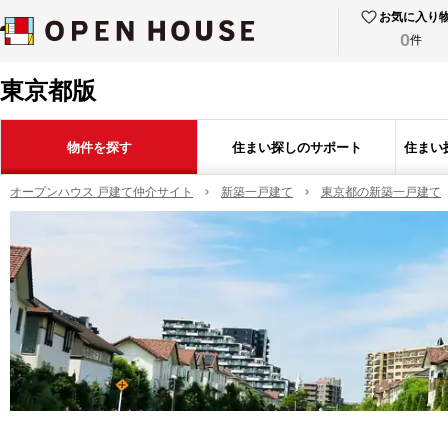
お気に入り
0
件
東京都版
物件を探す
住まい探しのサポート
住まい
オープンハウス 戸建て仲介サイト
新築一戸建て
東京都の新築一戸建て