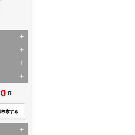
て
0
件
再検索する