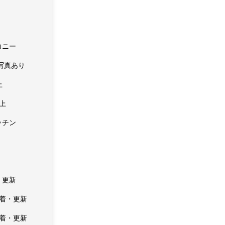
コニー
写真あり
上
上
ッチン
・更新
新着・更新
新着・更新