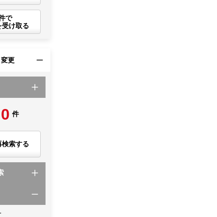
件で
を受け取る
・変更
0
件
再検索する
索
て