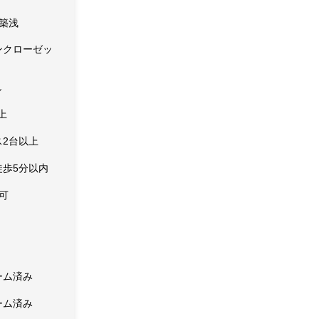
築浅
ンクローゼッ
し
上
ス2台以上
徒歩5分以内
可
ーム済み
ーム済み