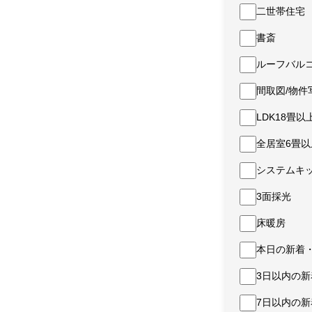
二世帯住宅
書斎
ルーフバル
間取図/物件
LDK18畳以
全居室6畳以
システムキ
3面採光
床暖房
本日の新着
3日以内の
7日以内の