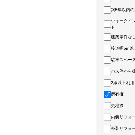
築5年以内の
ウォークイ
ト
建築条件な
接道幅6m以
駐車スペー
バス停から
2線以上利用
所有権
更地渡
内装リフォ
外装リフォ