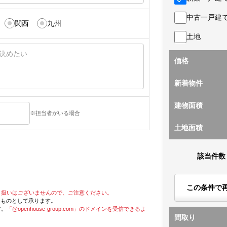
中古一戸建
関西
九州
土地
価格
新着物件
建物面積
※担当者がいる場合
土地面積
該当件数
この条件で
り扱いはございませんので、ご注意ください。
たものとして承ります。
す。
「@openhouse-group.com」のドメインを受信できるよ
間取り