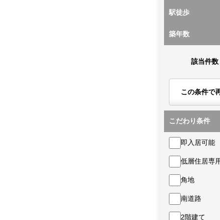
駅徒歩
築年数
該当件数
この条件で
こだわり条件
即入居可能
低層住居専
角地
南道路
2階建て