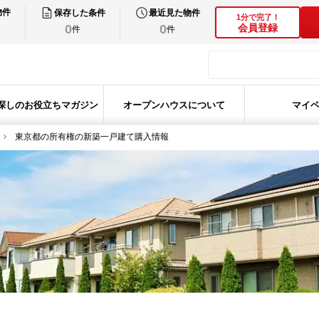
物件
保存した条件
最近見た物件
1分で完了！
0
0
会員登録
件
件
探しのお役立ちマガジン
オープンハウスについて
マイ
東京都の所有権の新築一戸建て購入情報