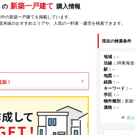
新築一戸建て
の
購入情報
売中の新築一戸建てを掲載しています。
海道本線のおすすめエリアや、人気の一軒家・建売を検索できます。
現在の検索条件
地域
：
--
沿線
：
JR東海
駅
：
--
地図
：
--
追加！
経路
：
--
キーワード
：
--
学区
：
--
物件種別
：
新築
価格
：
--
すべ