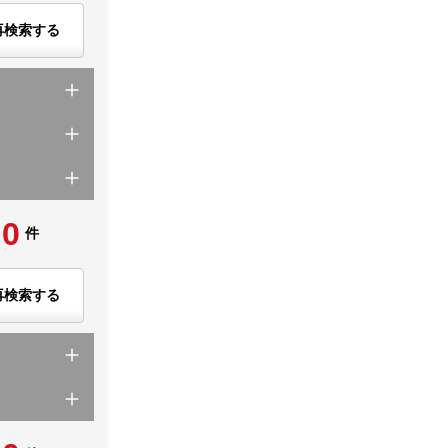
再検索する
0
件
再検索する