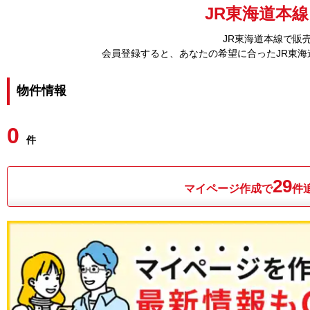
JR東海道本線
JR東海道本線で販
会員登録すると、あなたの希望に合ったJR東
物件情報
0
件
29
マイページ作成で
件