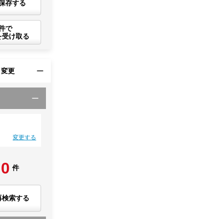
保存する
件で
を受け取る
・変更
変更する
0
件
再検索する