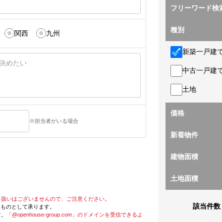
フリーワード検
種別
関西
九州
新築一戸建
中古一戸建
土地
価格
※担当者がいる場合
新着物件
建物面積
土地面積
り扱いはございませんので、ご注意ください。
該当件数
たものとして承ります。
す。
「@openhouse-group.com」のドメインを受信できるよ