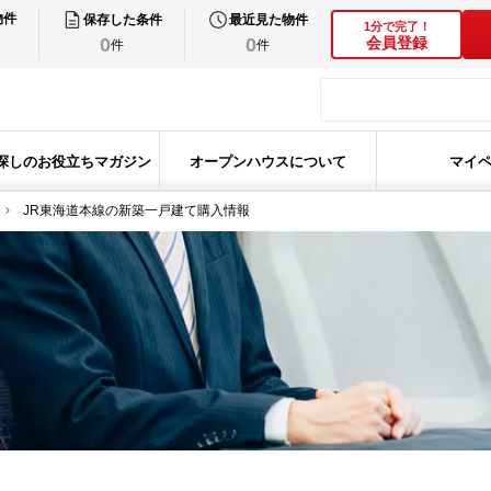
物件
保存した条件
最近見た物件
1分で完了！
0
0
会員登録
件
件
探しのお役立ちマガジン
オープンハウスについて
マイ
JR東海道本線の新築一戸建て購入情報