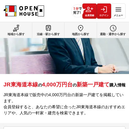
会員登録
ログイン
メニュー
地域から探す
沿線・駅から探す
地図から探す
通勤・通学から探す
JR東海道本線
4,000万円台
新築一戸建て
の
の
購入情報
JR東海道本線で販売中の4,000万円台の新築一戸建てを掲載してい
ます。
会員登録すると、あなたの希望に合ったJR東海道本線のおすすめエ
リアや、人気の一軒家・建売を検索できます。