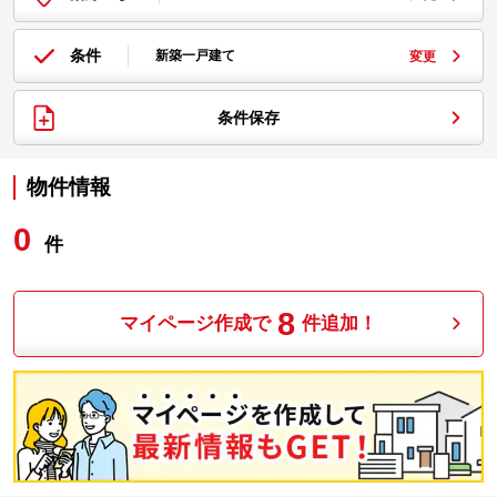
条件
新築一戸建て
変更
条件保存
物件情報
0
件
8
マイページ作成で
件追加！