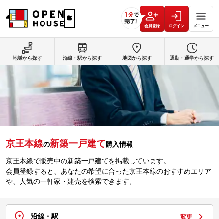
会員登録
ログイン
メニュー
地域から探す
沿線・駅から探す
地図から探す
通勤・通学から探す
京王本線
新築一戸建て
の
購入情報
京王本線で販売中の新築一戸建てを掲載しています。
会員登録すると、あなたの希望に合った京王本線のおすすめエリア
や、人気の一軒家・建売を検索できます。
沿線・駅
変更