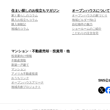
住まい探しのお役立ちマガジン
オープンハウスについて
家と暮らしのコラム
オープンハウスの家づくり
購入お役立ちコラム
地域ビルダーNo.1
購入体験記
自社物件の魅力
地域のコラム
ショールームのご紹介
こだわりの注文住宅
マンション・不動産売却・投資用・他
投資家向け情報
不動産買取
新築一戸建て
マンション
アメリカ不動産投資
おうちリンク
SNS
オープンハウスアリーナ
地域共創プロジェクト