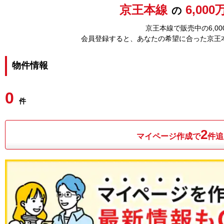
京王本線
6,00
の
京王本線で販売中の6,0
会員登録すると、あなたの希望に合った京王
物件情報
0
件
2
マイページ作成で
件追