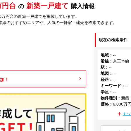
0万円台
新築一戸建て
の
購入情報
00万円台の新築一戸建てを掲載しています。
本線のおすすめエリアや、人気の一軒家・建売を検索できます。
現在の検索条件
地域
：
--
沿線
：
京王本線
駅
：
--
地図
：
--
加！
経路
：
--
キーワード
：
--
学区
：
--
物件種別
：
新築
価格
：
6,000万
すべ