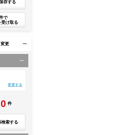
保存する
件で
を受け取る
・変更
変更する
0
件
再検索する