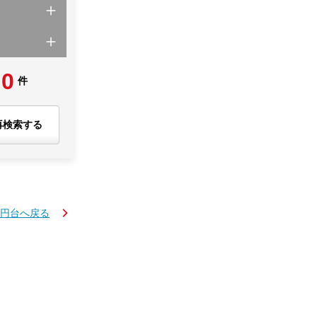
0
件
再検索する
万円台へ戻る