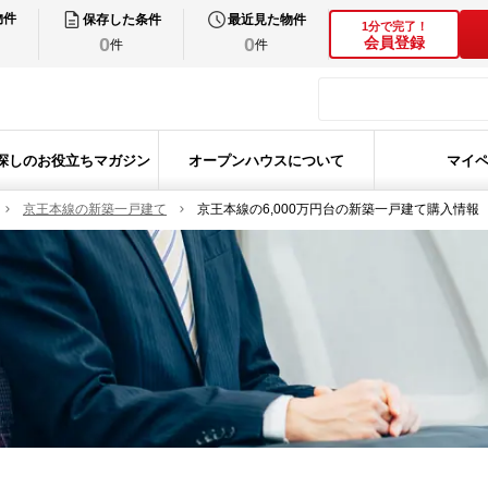
物件
保存した条件
最近見た物件
1分で完了！
0
0
会員登録
件
件
探しのお役立ちマガジン
オープンハウスについて
マイ
京王本線の新築一戸建て
京王本線の6,000万円台の新築一戸建て購入情報