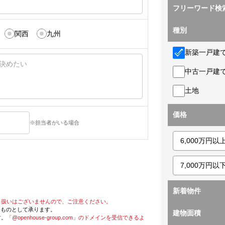
フリーワード検
種別
関西
九州
新築一戸建
中古一戸建
土地
価格
※担当者がいる場合
新着物件
り扱いはございませんので、ご注意ください。
たものとして承ります。
建物面積
す。
「@openhouse-group.com」のドメインを受信できるよ