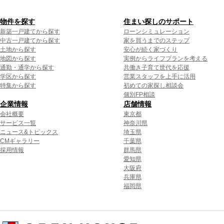
物件を探す
住まい探しのサポート
新築一戸建てから探す
ローンシミュレーション
中古一戸建てから探す
家を買うまでのステップ
土地から探す
安心が続く家づくり
地図から探す
実例からライフプランを考える
通勤・通学から探す
共働き子育て世代を応援
学区から探す
営業スタッフを上手に活用
特集から探す
初めての家探し相談会
個別FP相談
企業情報
店舗情報
会社概要
東京都
サービス一覧
神奈川県
ニュース&トピックス
埼玉県
CMギャラリー
千葉県
採用情報
群馬県
愛知県
大阪府
兵庫県
福岡県