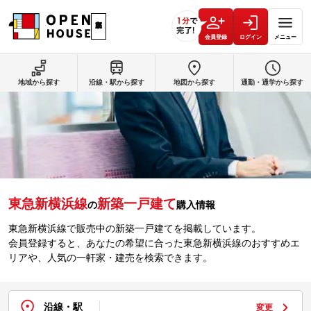
会員登録
ログイン
メニュー
地域から探す
沿線・駅から探す
地図から探す
通勤・通学から探す
東急新横浜線
新築一戸建て
の
購入情報
東急新横浜線で販売中の新築一戸建てを掲載しています。
会員登録すると、あなたの希望に合った東急新横浜線のおすすめエ
リアや、人気の一軒家・建売を検索できます。
沿線・駅
変更