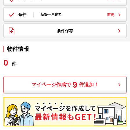
条件
新築一戸建て
変更
条件保存
物件情報
0
件
9
マイページ作成で
件追加！