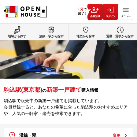
会員登録
ログイン
メニュー
地域から探す
沿線・駅から探す
地図から探す
通勤・通学から探す
駒込駅(東京都)
新築一戸建て
の
購入情報
駒込駅で販売中の新築一戸建てを掲載しています。
会員登録すると、あなたの希望に合った駒込駅のおすすめエリア
や、人気の一軒家・建売を検索できます。
沿線・駅
変更