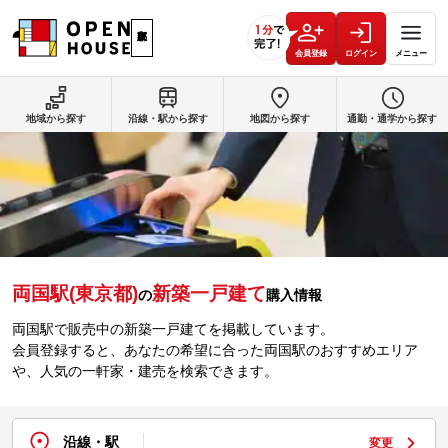
会員登録
ログイン
メニュー
地域から探す
沿線・駅から探す
地図から探す
通勤・通学から探す
両国駅(東京都)
新築一戸建て
の
購入情報
両国駅で販売中の新築一戸建てを掲載しています。
会員登録すると、あなたの希望に合った両国駅のおすすめエリア
や、人気の一軒家・建売を検索できます。
沿線・駅
変更