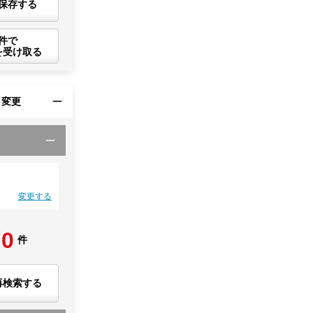
保存する
件で
を受け取る
・変更
変更する
0
件
再検索する