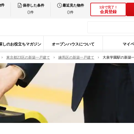
物件
保存した条件
最近見た物件
1分で完了！
0
0
会員登録
件
件
探しのお役立ちマガジン
オープンハウスについて
マイ
東京都23区の新築一戸建て
練馬区の新築一戸建て
大泉学園駅の新築