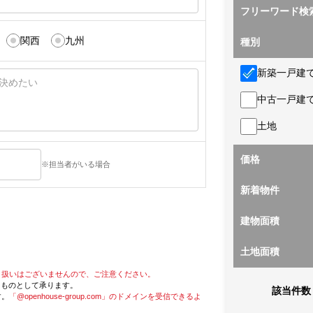
フリーワード検
関西
九州
種別
新築一戸建
中古一戸建
土地
価格
※担当者がいる場合
新着物件
建物面積
土地面積
り扱いはございませんので、ご注意ください。
たものとして承ります。
該当件数
す。
「@openhouse-group.com」のドメインを受信できるよ