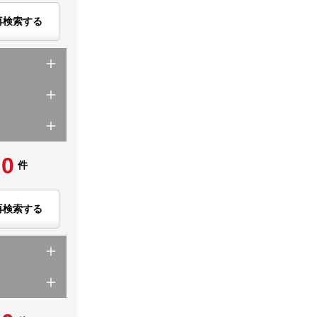
再検索する
0
件
再検索する