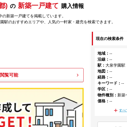
都)
新築一戸建て
の
購入情報
中の新築一戸建てを掲載しています。
学園駅のおすすめエリアや、人気の一軒家・建売を検索できます。
現在の検索条件
地域
：
--
沿線
：
--
駅
：
大泉学園駅
地図
：
--
も閲覧可能
経路
：
--
キーワード
：
--
学区
：
--
物件種別
：
新築
価格
：
--
すべ