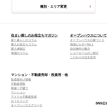
種別・エリア変更
住まい探しのお役立ちマガジン
オープンハウスについて
家と暮らしのコラム
オープンハウスの家づくり
購入お役立ちコラム
地域ビルダーNo.1
購入体験記
自社物件の魅力
地域のコラム
ショールームのご紹介
こだわりの注文住宅
マンション・不動産売却・投資用・他
投資家向け情報
不動産買取
新築一戸建て
マンション
アメリカ不動産投資
おうちリンク
SNS
オープンハウスアリーナ