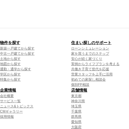
物件を探す
住まい探しのサポート
新築一戸建てから探す
ローンシミュレーション
中古一戸建てから探す
家を買うまでのステップ
土地から探す
安心が続く家づくり
地図から探す
実例からライフプランを考える
通勤・通学から探す
共働き子育て世代を応援
学区から探す
営業スタッフを上手に活用
特集から探す
初めての家探し相談会
個別FP相談
企業情報
店舗情報
会社概要
東京都
サービス一覧
神奈川県
ニュース&トピックス
埼玉県
CMギャラリー
千葉県
採用情報
群馬県
愛知県
大阪府