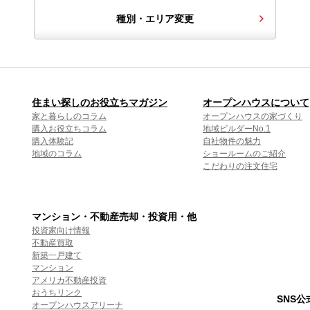
種別・エリア変更
住まい探しのお役立ちマガジン
オープンハウスについて
家と暮らしのコラム
オープンハウスの家づくり
購入お役立ちコラム
地域ビルダーNo.1
購入体験記
自社物件の魅力
地域のコラム
ショールームのご紹介
こだわりの注文住宅
マンション・不動産売却・投資用・他
投資家向け情報
不動産買取
新築一戸建て
マンション
アメリカ不動産投資
おうちリンク
SNS
オープンハウスアリーナ