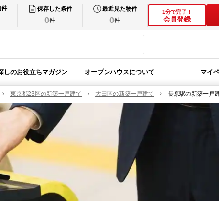
物件
保存した条件
最近見た物件
1分で完了！
0
0
会員登録
件
件
探しのお役立ちマガジン
オープンハウスについて
マイ
東京都23区の新築一戸建て
大田区の新築一戸建て
長原駅の新築一戸