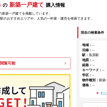
)
新築一戸建て
の
購入情報
の新築一戸建てを掲載しています。
原駅のおすすめエリアや、人気の一軒家・建売を検索できます。
現在の検索条件
地域
：
--
沿線
：
--
駅
：
長原駅
地図
：
--
も閲覧可能
経路
：
--
キーワード
：
--
学区
：
--
物件種別
：
新築
価格
：
--
すべ