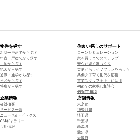
物件を探す
住まい探しのサポート
新築一戸建てから探す
ローンシミュレーション
中古一戸建てから探す
家を買うまでのステップ
土地から探す
安心が続く家づくり
地図から探す
実例からライフプランを考える
通勤・通学から探す
共働き子育て世代を応援
学区から探す
営業スタッフを上手に活用
特集から探す
初めての家探し相談会
個別FP相談
企業情報
店舗情報
会社概要
東京都
サービス一覧
神奈川県
ニュース&トピックス
埼玉県
CMギャラリー
千葉県
採用情報
群馬県
愛知県
大阪府