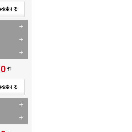
再検索する
0
件
再検索する