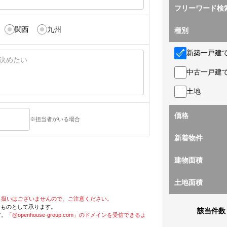
フリーワード検
関西
九州
種別
新築一戸建
中古一戸建
土地
価格
※担当者がいる場合
新着物件
建物面積
土地面積
り扱いはございませんので、ご注意ください。
たものとして承ります。
該当件数
す。
「@openhouse-group.com」のドメインを受信できるよ