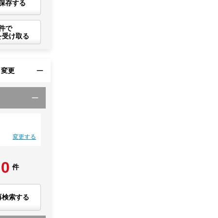
保存する
件で
を受け取る
・変更
変更する
0
件
再検索する