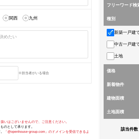
フリーワード検
関西
九州
種別
新築一戸建
中古一戸建
土地
価格
※担当者がいる場合
新着物件
建物面積
土地面積
り扱いはございませんので、ご注意ください。
たものとして承ります。
該当件数
す。
「@openhouse-group.com」のドメインを受信できるよ