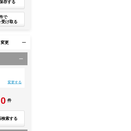
保存する
件で
を受け取る
・変更
変更する
0
件
再検索する