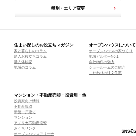
種別・エリア変更
住まい探しのお役立ちマガジン
オープンハウスについて
家と暮らしのコラム
オープンハウスの家づくり
購入お役立ちコラム
地域ビルダーNo.1
購入体験記
自社物件の魅力
地域のコラム
ショールームのご紹介
こだわりの注文住宅
マンション・不動産売却・投資用・他
投資家向け情報
不動産買取
新築一戸建て
マンション
アメリカ不動産投資
おうちリンク
SNS
オープンハウスアリーナ