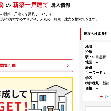
)
新築一戸建て
の
購入情報
中の新築一戸建てを掲載しています。
黒駅のおすすめエリアや、人気の一軒家・建売を検索できます。
現在の検索条件
地域
：
--
沿線
：
--
駅
：
中目黒駅
地図
：
--
も閲覧可能
経路
：
--
キーワード
：
--
学区
：
--
物件種別
：
新築
価格
：
--
すべ