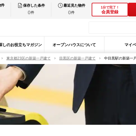
物件
保存した条件
最近見た物件
1分で完了！
0
0
会員登録
件
件
探しのお役立ちマガジン
オープンハウスについて
マイ
東京都23区の新築一戸建て
目黒区の新築一戸建て
中目黒駅の新築一