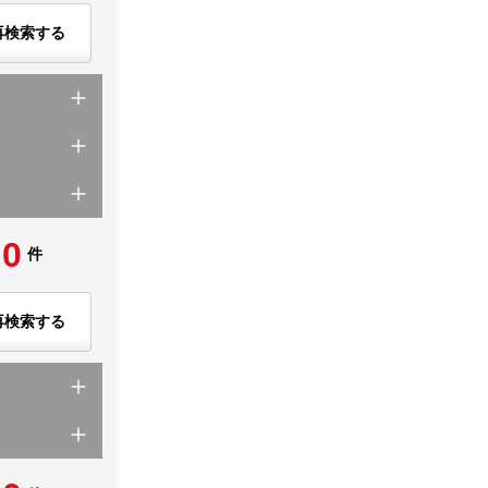
再検索する
0
件
再検索する