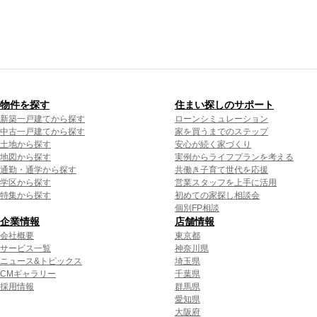
物件を探す
住まい探しのサポート
新築一戸建てから探す
ローンシミュレーション
中古一戸建てから探す
家を買うまでのステップ
土地から探す
安心が続く家づくり
地図から探す
実例からライフプランを考える
通勤・通学から探す
共働き子育て世代を応援
学区から探す
営業スタッフを上手に活用
特集から探す
初めての家探し相談会
個別FP相談
企業情報
店舗情報
会社概要
東京都
サービス一覧
神奈川県
ニュース&トピックス
埼玉県
CMギャラリー
千葉県
採用情報
群馬県
愛知県
大阪府