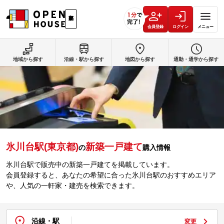
会員登録
ログイン
メニュー
地域から探す
沿線・駅から探す
地図から探す
通勤・通学から探す
氷川台駅(東京都)
新築一戸建て
の
購入情報
氷川台駅で販売中の新築一戸建てを掲載しています。
会員登録すると、あなたの希望に合った氷川台駅のおすすめエリア
や、人気の一軒家・建売を検索できます。
沿線・駅
変更