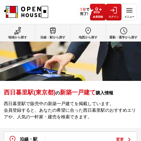
会員登録
ログイン
メニュー
地域から探す
沿線・駅から探す
地図から探す
通勤・通学から探す
西日暮里駅(東京都)
新築一戸建て
の
購入情報
西日暮里駅で販売中の新築一戸建てを掲載しています。
会員登録すると、あなたの希望に合った西日暮里駅のおすすめエリ
アや、人気の一軒家・建売を検索できます。
沿線・駅
変更