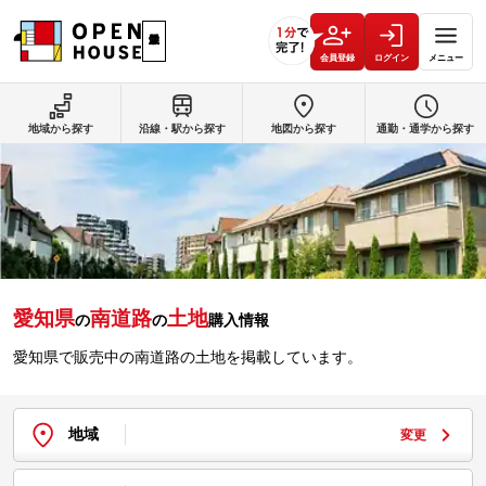
会員登録
ログイン
メニュー
地域から探す
沿線・駅から探す
地図から探す
通勤・通学から探す
愛知県
南道路
土地
の
の
購入情報
愛知県で販売中の南道路の土地を掲載しています。
地域
変更