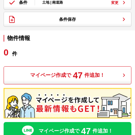
条件
土地 | 南道路
変更
条件保存
物件情報
0
件
47
マイページ作成で
件追加！
47
マイページ作成で
件追加！