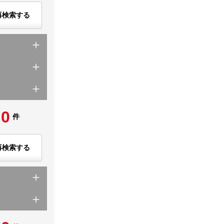
再検索する
0
件
再検索する