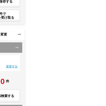
保存する
件で
を受け取る
・変更
変更する
0
件
再検索する