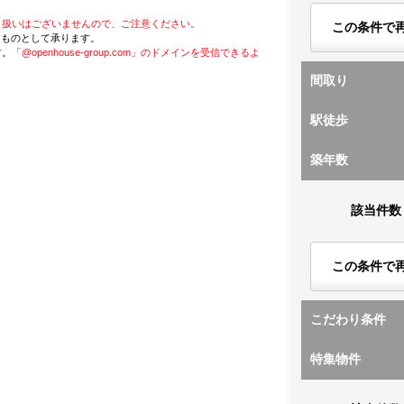
り扱いはございませんので、ご注意ください。
この条件で
たものとして承ります。
す。
「@openhouse-group.com」のドメインを受信できるよ
間取り
駅徒歩
築年数
該当件数
この条件で
こだわり条件
特集物件