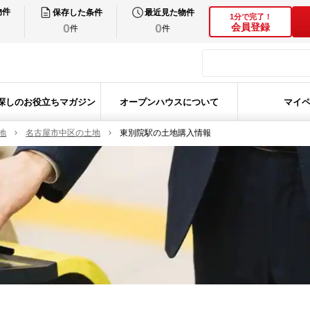
物件
保存した条件
最近見た物件
1分で完了！
0
0
会員登録
件
件
探しのお役立ちマガジン
オープンハウスについて
マイ
地
名古屋市中区の土地
東別院駅の土地購入情報