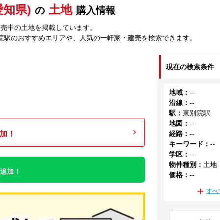
愛知県)
土地
の
購入情報
販売中の土地を掲載しています。
院駅のおすすめエリアや、人気の一軒家・建売を検索できます。
現在の検索条件
地域
：
--
沿線
：
--
駅
：
東別院駅
地図
：
--
加！
経路
：
--
キーワード
：
--
学区
：
--
物件種別
：
土地
件追加！
価格
：
--
すべ