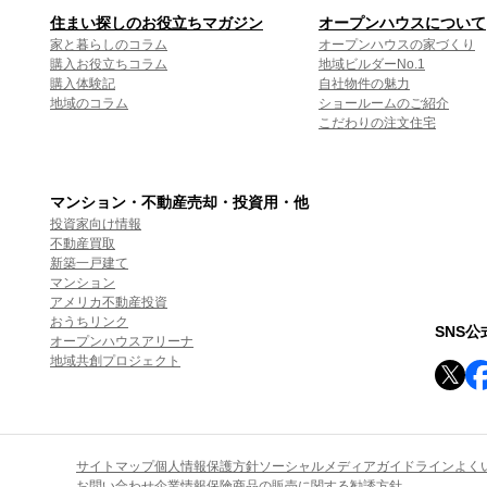
住まい探しのお役立ちマガジン
オープンハウスについて
家と暮らしのコラム
オープンハウスの家づくり
購入お役立ちコラム
地域ビルダーNo.1
購入体験記
自社物件の魅力
地域のコラム
ショールームのご紹介
こだわりの注文住宅
マンション・不動産売却・投資用・他
投資家向け情報
不動産買取
新築一戸建て
マンション
アメリカ不動産投資
おうちリンク
SNS
オープンハウスアリーナ
地域共創プロジェクト
サイトマップ
個人情報保護方針
ソーシャルメディアガイドライン
よく
お問い合わせ
企業情報
保険商品の販売に関する勧誘方針