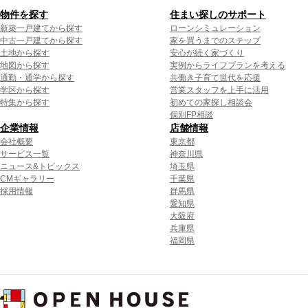
物件を探す
住まい探しのサポート
新築一戸建てから探す
ローンシミュレーション
中古一戸建てから探す
家を買うまでのステップ
土地から探す
安心が続く家づくり
地図から探す
実例からライフプランを考える
通勤・通学から探す
共働き子育て世代を応援
学区から探す
営業スタッフを上手に活用
特集から探す
初めての家探し相談会
個別FP相談
企業情報
店舗情報
会社概要
東京都
サービス一覧
神奈川県
ニュース&トピックス
埼玉県
CMギャラリー
千葉県
採用情報
群馬県
愛知県
大阪府
兵庫県
福岡県