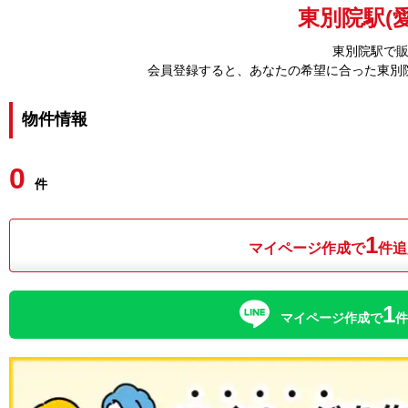
東別院駅(
東別院駅で
会員登録すると、あなたの希望に合った東別
物件情報
0
件
1
マイページ作成で
件追
1
マイページ作成で