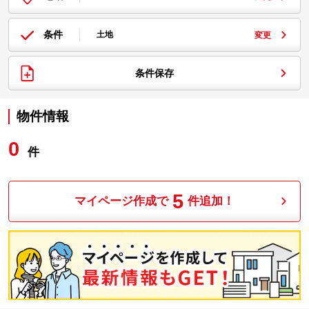
条件
土地
変更
条件保存
物件情報
0
件
5
マイページ作成で
件追加！