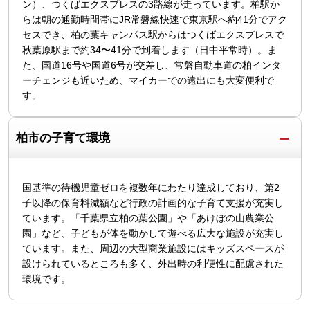
ン）、つくばエクスプレスの3路線が走っています。柏駅か
らは朝の通勤時間帯にJR常磐線快速で東京駅へ約41分でアク
セスでき、柏の葉キャンパス駅からはつくばエクスプレスで
秋葉原駅まで約34〜41分で到着します（日中平常時）。ま
た、国道16号や国道6号が交差し、常磐自動車道の柏インタ
ーチェンジも近いため、マイカーでの遠出にも大変便利で
す。
柏市の子育て環境
国基準の待機児童ゼロを複数年にわたり達成しており、第2
子以降の保育料減額など行政の計画的な子育て支援が充実し
ています。「千葉県立柏の葉公園」や「あけぼの山農業公
園」など、子どもが体を動かして遊べる広大な施設が充実し
ています。また、周辺の大型商業施設にはキッズスペースが
設けられているところも多く、外出時の利便性に配慮された
環境です。