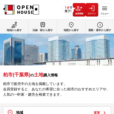
会員登録
ログイン
メニュー
地域から探す
沿線・駅から探す
地図から探す
通勤・通学から探す
柏市(千葉県)
土地
の
購入情報
柏市で販売中の土地を掲載しています。
会員登録すると、あなたの希望に合った柏市のおすすめエリアや、
人気の一軒家・建売を検索できます。
地域
変更