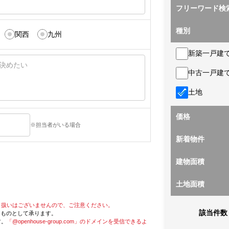
フリーワード検
種別
関西
九州
新築一戸建
中古一戸建
土地
価格
※担当者がいる場合
新着物件
建物面積
土地面積
り扱いはございませんので、ご注意ください。
該当件数
たものとして承ります。
す。
「@openhouse-group.com」のドメインを受信できるよ