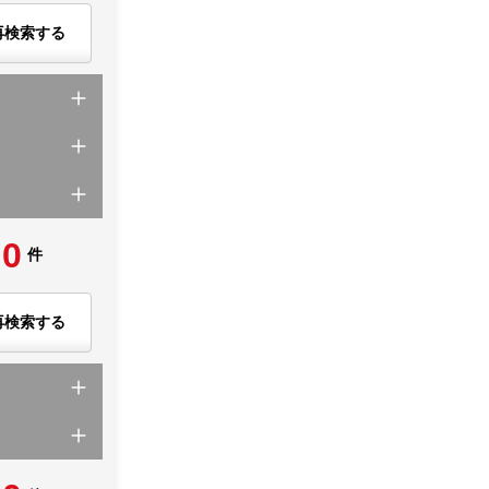
再検索する
0
件
再検索する