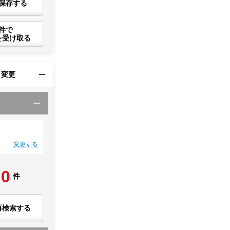
保存する
件で
を受け取る
・変更
変更する
0
件
再検索する