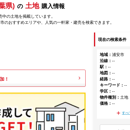
葉県)
土地
の
購入情報
売中の土地を掲載しています。
安市のおすすめエリアや、人気の一軒家・建売を検索できます。
現在の検索条件
地域
：
浦安市
沿線
：
--
駅
：
--
地図
：
--
加！
経路
：
--
キーワード
：
--
学区
：
--
物件種別
：
土地
価格
：
--
すべ