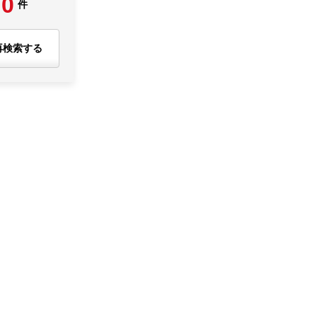
0
件
再検索する