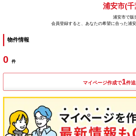
浦安市(千
浦安市で販
会員登録すると、あなたの希望に合った浦
物件情報
0
件
1
マイページ作成で
件追