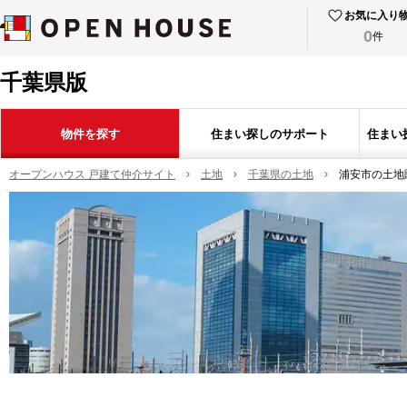
お気に入り
0
件
千葉県版
物件を探す
住まい探しのサポート
住まい
オープンハウス 戸建て仲介サイト
土地
千葉県の土地
浦安市の土地