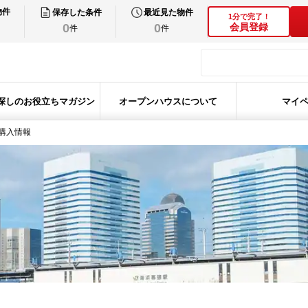
物件
保存した条件
最近見た物件
1分で完了！
0
0
会員登録
件
件
探しのお役立ちマガジン
オープンハウスについて
マイ
購入情報