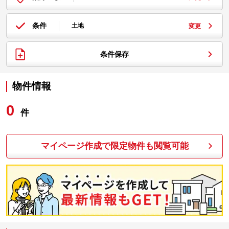
条件
土地
変更
条件保存
物件情報
0
件
マイページ作成で限定物件も閲覧可能