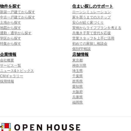
物件を探す
住まい探しのサポート
新築一戸建てから探す
ローンシミュレーション
中古一戸建てから探す
家を買うまでのステップ
土地から探す
安心が続く家づくり
地図から探す
実例からライフプランを考える
通勤・通学から探す
共働き子育て世代を応援
学区から探す
営業スタッフを上手に活用
特集から探す
初めての家探し相談会
個別FP相談
企業情報
店舗情報
会社概要
東京都
サービス一覧
神奈川県
ニュース&トピックス
埼玉県
CMギャラリー
千葉県
採用情報
群馬県
愛知県
大阪府
兵庫県
福岡県