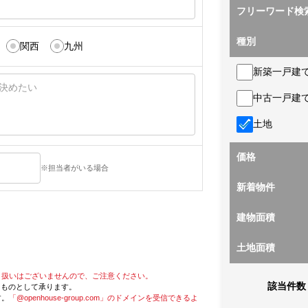
フリーワード検
種別
関西
九州
新築一戸建
中古一戸建
土地
価格
※担当者がいる場合
新着物件
建物面積
土地面積
り扱いはございませんので、ご注意ください。
該当件数
たものとして承ります。
す。
「@openhouse-group.com」のドメインを受信できるよ