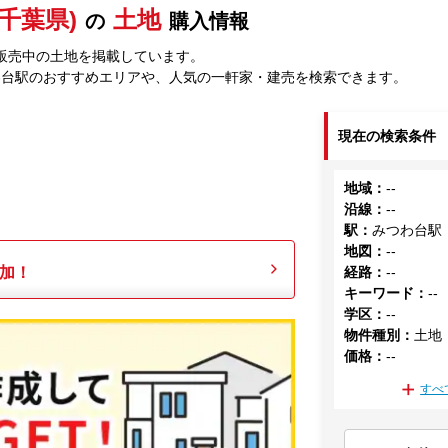
千葉県)
土地
の
購入情報
販売中の土地を掲載しています。
わ台駅のおすすめエリアや、人気の一軒家・建売を検索できます。
現在の検索条件
地域
：
--
沿線
：
--
駅
：
みつわ台駅
地図
：
--
加！
経路
：
--
キーワード
：
--
学区
：
--
物件種別
：
土地
価格
：
--
すべ