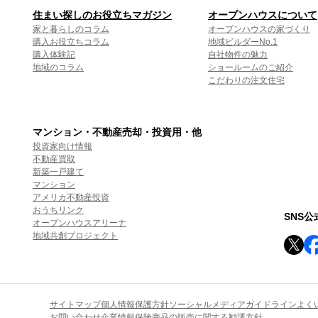
住まい探しのお役立ちマガジン
オープンハウスについて
家と暮らしのコラム
オープンハウスの家づくり
購入お役立ちコラム
地域ビルダーNo.1
購入体験記
自社物件の魅力
地域のコラム
ショールームのご紹介
こだわりの注文住宅
マンション・不動産売却・投資用・他
投資家向け情報
不動産買取
新築一戸建て
マンション
アメリカ不動産投資
おうちリンク
SNS
オープンハウスアリーナ
地域共創プロジェクト
サイトマップ
個人情報保護方針
ソーシャルメディアガイドライン
よく
お問い合わせ
企業情報
保険商品の販売に関する勧誘方針