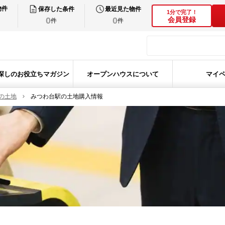
物件
保存した条件
最近見た物件
1分で完了！
0
0
会員登録
件
件
探しのお役立ちマガジン
オープンハウスについて
マイ
の土地
みつわ台駅の土地購入情報