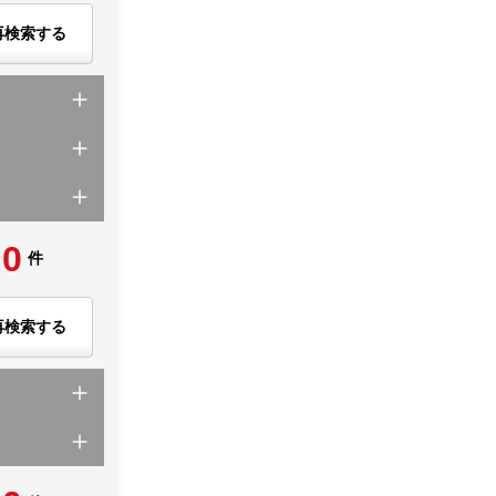
再検索する
0
件
再検索する