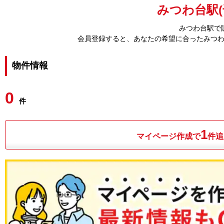
みつわ台駅(
みつわ台駅で
会員登録すると、あなたの希望に合ったみつ
物件情報
0
件
1
マイページ作成で
件追