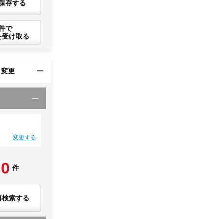
保存する
件で
を受け取る
・変更
変更する
0
件
再検索する