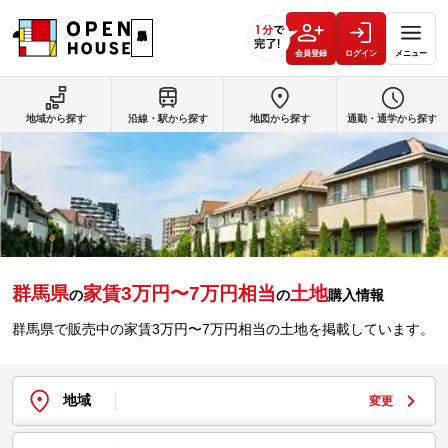
会員登録
ログイン
メニュー
地域から探す
沿線・駅から探す
地図から探す
通勤・通学から探す
群馬県
家賃3万円〜7万円相当
土地
の
の
購入情報
群馬県で販売中の家賃3万円〜7万円相当の土地を掲載しています。
地域
変更