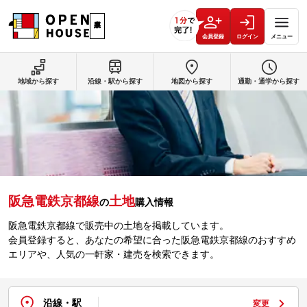
会員登録
ログイン
メニュー
地域から探す
沿線・駅から探す
地図から探す
通勤・通学から探す
阪急電鉄京都線
土地
の
購入情報
阪急電鉄京都線で販売中の土地を掲載しています。
会員登録すると、あなたの希望に合った阪急電鉄京都線のおすすめ
エリアや、人気の一軒家・建売を検索できます。
沿線・駅
変更