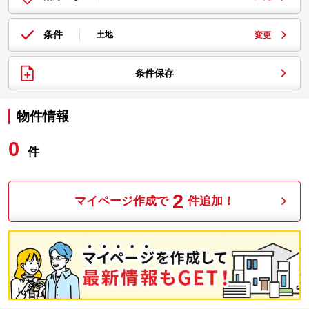
条件
土地
変更
条件保存
物件情報
0
件
2
マイページ作成で
件追加！