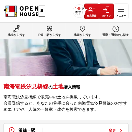
会員登録
ログイン
メニュー
地域から探す
沿線・駅から探す
地図から探す
通勤・通学から探す
南海電鉄汐見橋線
土地
の
購入情報
南海電鉄汐見橋線で販売中の土地を掲載しています。
会員登録すると、あなたの希望に合った南海電鉄汐見橋線のおすす
めエリアや、人気の一軒家・建売を検索できます。
沿線・駅
変更